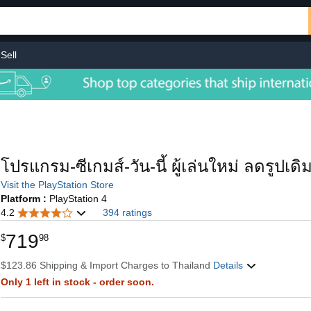
Sell
โปรแกรม-ซีเกมส์-วัน-นี้ ผู้เล่นใหม่ ลดรูปเดิม
Visit the PlayStation Store
Platform :
PlayStation 4
4.2
394 ratings
719
$
98
$123.86 Shipping & Import Charges to Thailand
Details
Only 1 left in stock - order soon.