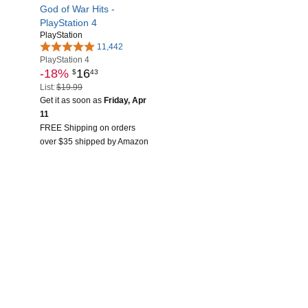
God of War Hits -
PlayStation 4
PlayStation
11,442
PlayStation 4
-18%
16
$
43
List:
$19.99
Get it as soon as
Friday, Apr
11
FREE Shipping on orders
over $35 shipped by Amazon