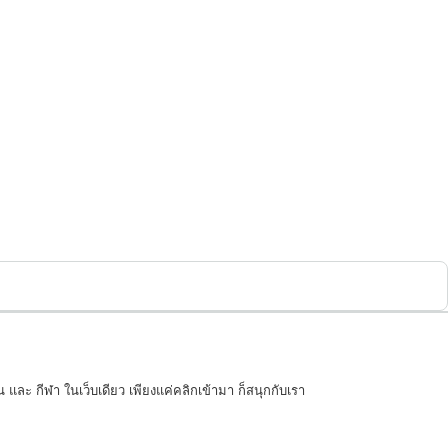
น และ กีฬา ในเว็บเดียว เพียงแค่คลิกเข้ามา ก็สนุกกับเรา