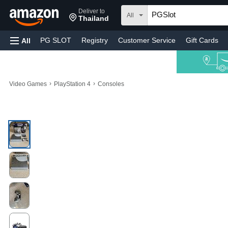
Deliver to
All
Thailand
PG SLOT
Registry
Customer Service
Gift Cards
All
›
›
Video Games
PlayStation 4
Consoles