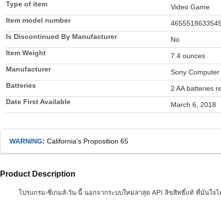
Type of item
Video Game
Item model number
465551863354
Is Discontinued By Manufacturer
No
Item Weight
7.4 ounces
Manufacturer
Sony Computer 
Batteries
2 AA batteries r
Date First Available
March 6, 2018
WARNING
:
California’s Proposition 65
Product Description
โปรแกรม-ซีเกมส์-วัน-นี้ นอกจากระบบใหม่ล่าสุด API ลิขสิทธิ์แท้ ที่มั่นใจ