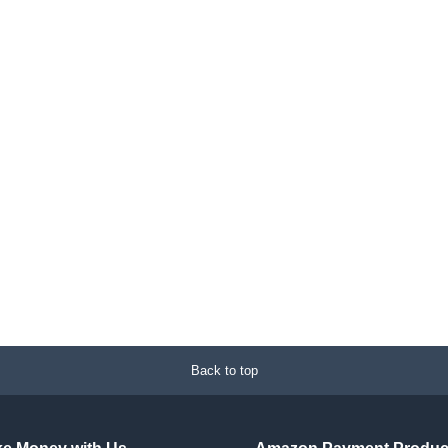
Back to top