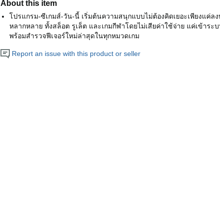
About this item
โปรแกรม-ซีเกมส์-วัน-นี้ เริ่มต้นความสนุกแบบไม่ต้องคิดเยอะเพียงแค่ล
หลากหลาย ทั้งสล็อต รูเล็ต และเกมกีฬาโดยไม่เสียค่าใช้จ่าย แค่เข้าระ
พร้อมสำรวจฟีเจอร์ใหม่ล่าสุดในทุกหมวดเกม
Report an issue with this product or seller