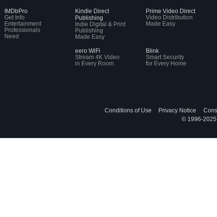
IMDbPro
Kindle Direct
Prime Video Direct
Get Info
Video Distribution
Publishing
Entertainment
Made Easy
Indie Digital & Print
Professionals
Publishing
Need
Made Easy
eero WiFi
Blink
Stream 4K Video
Smart Security
in Every Room
for Every Home
Conditions of Use
Privacy Notice
Cons
© 1996-2025, 