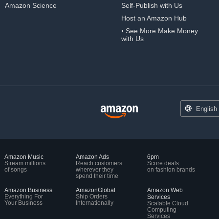
Amazon Science
Self-Publish with Us
Host an Amazon Hub
›
See More Make Money
with Us
English
Amazon Music
Amazon Ads
6pm
Stream millions
Reach customers
Score deals
of songs
wherever they
on fashion brands
spend their time
Amazon Business
AmazonGlobal
Amazon Web
Everything For
Ship Orders
Services
Your Business
Internationally
Scalable Cloud
Computing
Services