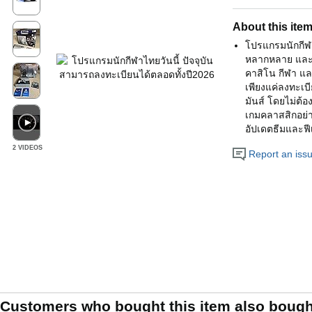
About this ite
โปรแกรมนักกีฬา
หลากหลาย และพ
คาสิโน กีฬา และ
เพียงแค่ลงทะเบ
มันส์ โดยไม่ต้
เกมคลาสสิกอย่าง
อัปเดตธีมและฟีเ
2 VIDEOS
Report an issue
Customers who bought this item also bough