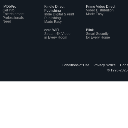
IMDbPro
Kindle Direct
Prime Video Direct
Get Info
Video Distribution
Publishing
Entertainment
Made Easy
Indie Digital & Print
Professionals
Publishing
Need
Made Easy
eero WiFi
Blink
Stream 4K Video
Smart Security
in Every Room
for Every Home
Conditions of Use
Privacy Notice
Cons
© 1996-2025, 