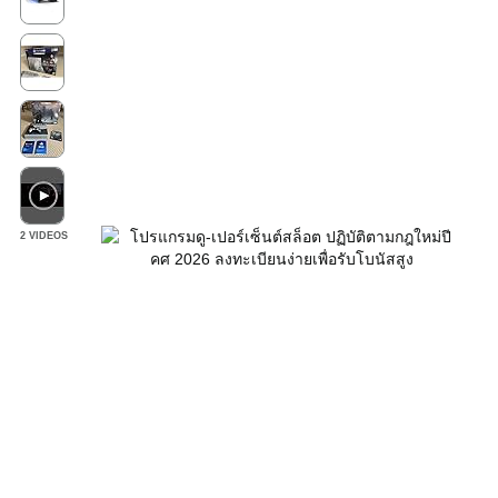
2 VIDEOS