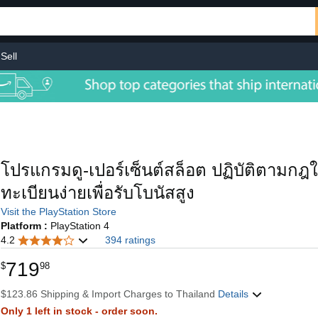
Sell
โปรแกรมดู-เปอร์เซ็นต์สล็อต ปฏิบัติตามกฎใ
ทะเบียนง่ายเพื่อรับโบนัสสูง
Visit the PlayStation Store
Platform :
PlayStation 4
4.2
394 ratings
719
$
98
$123.86 Shipping & Import Charges to Thailand
Details
Only 1 left in stock - order soon.