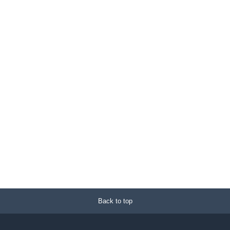
Back to top