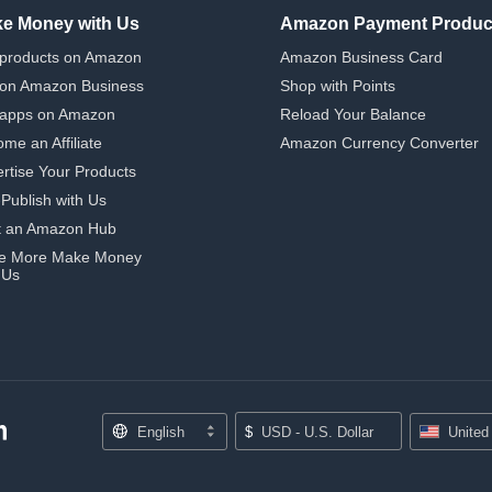
e Money with Us
Amazon Payment Produc
 products on Amazon
Amazon Business Card
 on Amazon Business
Shop with Points
 apps on Amazon
Reload Your Balance
me an Affiliate
Amazon Currency Converter
rtise Your Products
-Publish with Us
t an Amazon Hub
e More Make Money
 Us
English
$
USD - U.S. Dollar
United