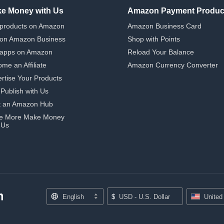
e Money with Us
Amazon Payment Produc
 products on Amazon
Amazon Business Card
 on Amazon Business
Shop with Points
 apps on Amazon
Reload Your Balance
me an Affiliate
Amazon Currency Converter
rtise Your Products
-Publish with Us
t an Amazon Hub
e More Make Money
 Us
English
$
USD - U.S. Dollar
United