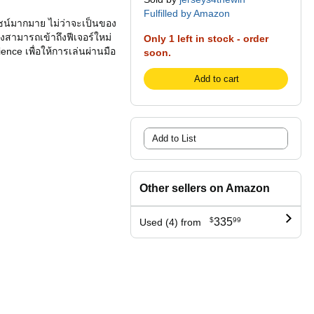
Fulfilled by Amazon
ชน์มากมาย ไม่ว่าจะเป็นของ
งสามารถเข้าถึงฟีเจอร์ใหม่
Only 1 left in stock - order
nce เพื่อให้การเล่นผ่านมือ
soon.
Add to cart
Add to List
Other sellers on Amazon
$
335
99
Used (4) from