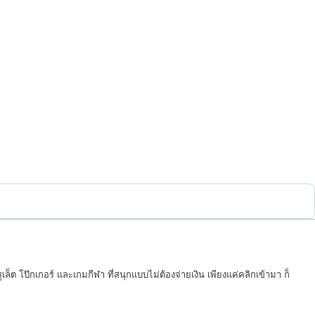
 โป๊กเกอร์ และเกมกีฬา ที่สนุกแบบไม่ต้องจ่ายเงิน เพียงแค่คลิกเข้ามา ก็