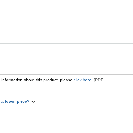
 information about this product, please
click here.
[PDF ]
t a lower price?