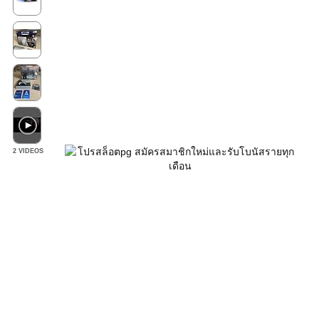
2 VIDEOS