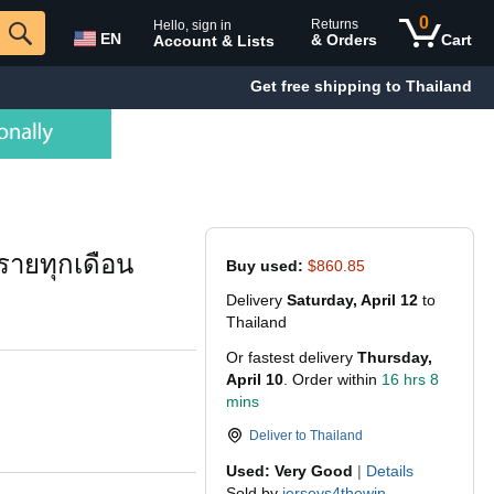
0
Returns
Hello, sign in
EN
& Orders
Cart
Account & Lists
Get free shipping to Thailand
รายทุกเดือน
Buy used:
$860.85
Delivery
Saturday, April 12
to
Thailand
Or fastest delivery
Thursday,
April 10
. Order within
16 hrs 8
mins
Deliver to
Thailand
Used: Very Good
|
Details
Sold by
jerseys4thewin