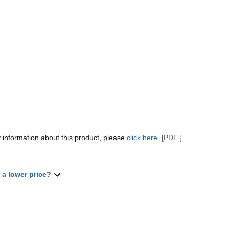
 information about this product, please
click here.
[PDF ]
t a lower price?