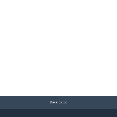
Back to top