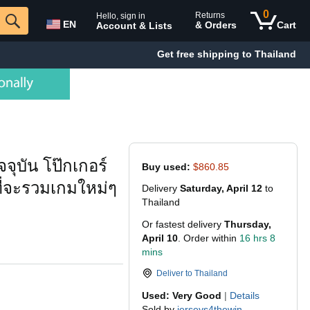
0
Returns
Hello, sign in
EN
& Orders
Cart
Account & Lists
Get free shipping to Thailand
จุบัน โป๊กเกอร์
Buy used:
$860.85
ที่จะรวมเกมใหม่ๆ
Delivery
Saturday, April 12
to
Thailand
Or fastest delivery
Thursday,
April 10
. Order within
16 hrs 8
mins
Deliver to
Thailand
Used: Very Good
|
Details
Sold by
jerseys4thewin