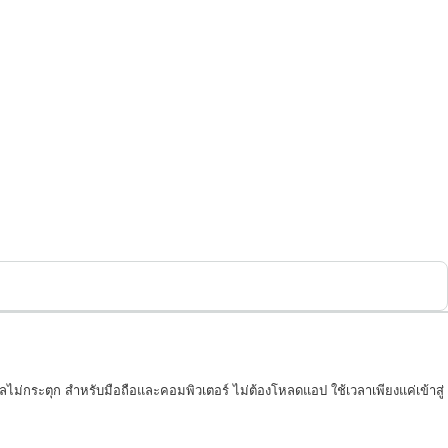
ลไม่กระตุก สำหรับมือถือและคอมพิวเตอร์ ไม่ต้องโหลดแอป ใช้เวลาเพียงแค่เข้าสู่