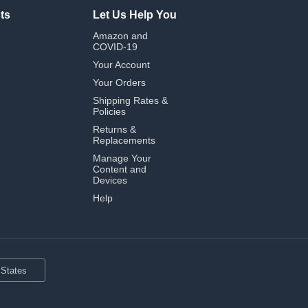
ts
Let Us Help You
Amazon and
COVID-19
Your Account
Your Orders
Shipping Rates &
Policies
Returns &
Replacements
Manage Your
Content and
Devices
Help
 States