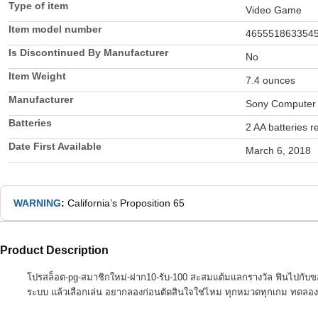
Type of item
Video Game
Item model number
465551863354
Is Discontinued By Manufacturer
No
Item Weight
7.4 ounces
Manufacturer
Sony Computer 
Batteries
2 AA batteries r
Date First Available
March 6, 2018
WARNING
:
California’s Proposition 65
Product Description
โปรสล็อต-pg-สมาชิกใหม่-ฝาก10-รับ-100 สะสมแต้มแลกรางวัล ฟินไปกับของขว
ระบบ แล้วเลือกเล่น อยากลองก่อนตัดสินใจใช่ไหม ทุกหมวดทุกเกม ทดลองเล่