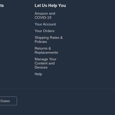
ts
Let Us Help You
Amazon and
COVID-19
Your Account
Your Orders
Shipping Rates &
Policies
Returns &
Replacements
Manage Your
Content and
Devices
Help
 States