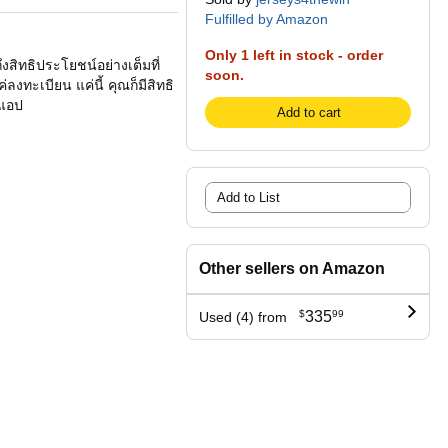
Fulfilled by Amazon
Only 1 left in stock - order
สิทธิประโยชน์อย่างเต็มที่
soon.
งทะเบียน แค่นี้ คุณก็มีสิทธิ
ดแอป
Add to cart
Add to List
Other sellers on Amazon
$
335
99
Used (4) from