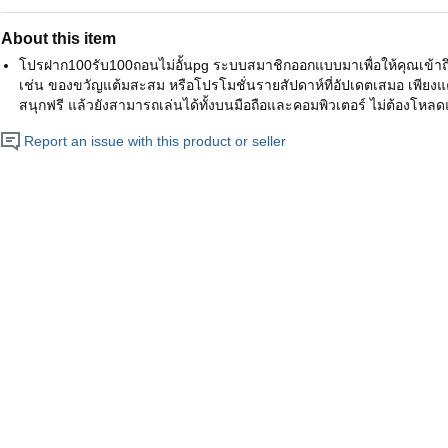
About this item
โปรฝาก100รับ100ถอนไม่อั้นpg ระบบสมาชิกออกแบบมาเพื่อให้คุณเข้าถึง
เช่น ของขวัญแต้มสะสม หรือโปรโมชั่นรายสัปดาห์ที่อัปเดตเสมอ เพียงแค่ล
สนุกฟรี แล้วยังสามารถเล่นได้ทั้งบนมือถือและคอมพิวเตอร์ ไม่ต้องโหล
Report an issue with this product or seller