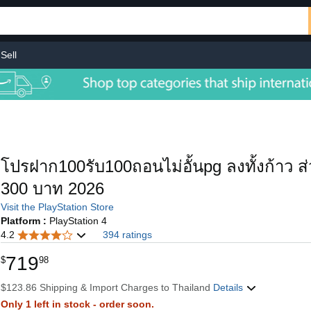
Sell
โปรฝาก100รับ100ถอนไม่อั้นpg ลงทั้งก้าว ส
300 บาท 2026
Visit the PlayStation Store
Platform :
PlayStation 4
4.2
394 ratings
719
$
98
$123.86 Shipping & Import Charges to Thailand
Details
Only 1 left in stock - order soon.