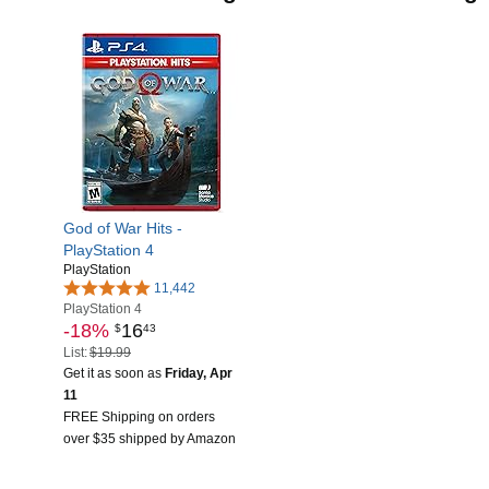
God of War Hits -
PlayStation 4
PlayStation
11,442
PlayStation 4
-18%
16
$
43
List:
$19.99
Get it as soon as
Friday, Apr
11
FREE Shipping on orders
over $35 shipped by Amazon