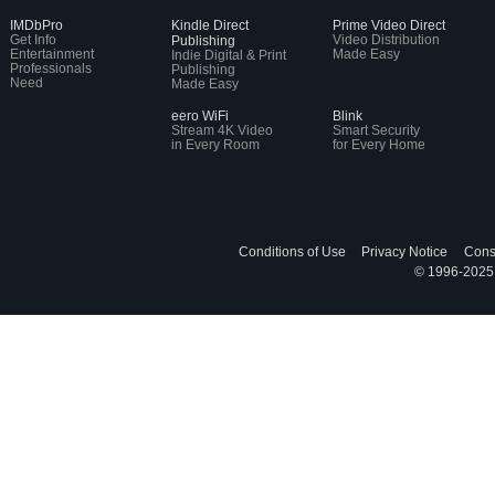
IMDbPro
Kindle Direct
Prime Video Direct
Get Info
Video Distribution
Publishing
Entertainment
Made Easy
Indie Digital & Print
Professionals
Publishing
Need
Made Easy
eero WiFi
Blink
Stream 4K Video
Smart Security
in Every Room
for Every Home
Conditions of Use
Privacy Notice
Cons
© 1996-2025, 