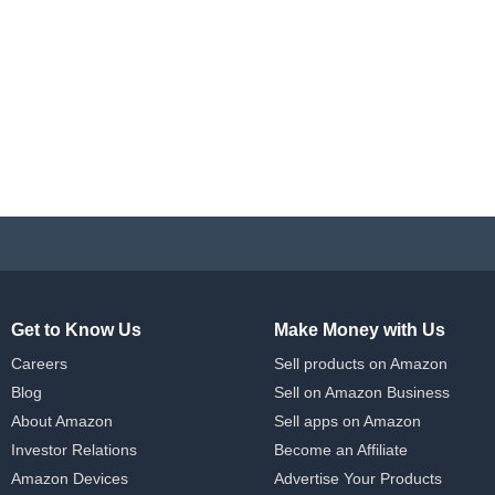
Get to Know Us
Make Money with Us
Careers
Sell products on Amazon
Blog
Sell on Amazon Business
About Amazon
Sell apps on Amazon
Investor Relations
Become an Affiliate
Amazon Devices
Advertise Your Products