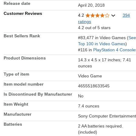
Release date
April 20, 2018
Customer Reviews
4.2
394
ratings
4.2 out of 5 stars
Best Sellers Rank
#83,477 in Video Games (
See
Top 100 in Video Games
)
#116 in
PlayStation 4 Console
Product Dimensions
14.3 x 4.5 x 17 inches; 7.41
ounces
Type of item
Video Game
Item model number
4655518633545
Is Discontinued By Manufacturer
No
Item Weight
7.4 ounces
Manufacturer
Sony Computer Entertainmen
Batteries
2 AA batteries required.
(included)