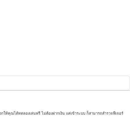
ให้คุณได้ทดลองเล่นฟรี ไม่ต้องฝากเงิน แค่เข้าระบบ ก็สามารถสำรวจฟีเจอร์