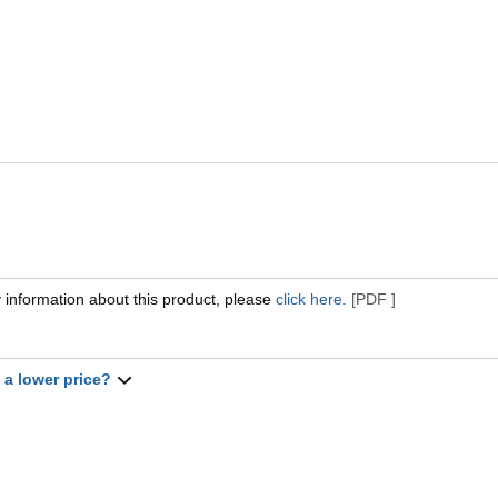
 information about this product, please
click here.
[PDF ]
t a lower price?