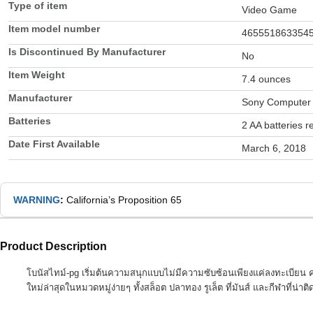
Type of item
Video Game
Item model number
465551863354
Is Discontinued By Manufacturer
No
Item Weight
7.4 ounces
Manufacturer
Sony Computer 
Batteries
2 AA batteries r
Date First Available
March 6, 2018
WARNING
:
California’s Proposition 65
Product Description
โบนัสไทม์-pg เริ่มต้นความสนุกแบบไม่มีความซับซ้อนเพียงแค่ลงทะเบียน 
ใหม่ล่าสุดในหมวดหมู่ง่ายๆ ทั้งสล็อต ปลาทอง รูเล็ต ที่มันส์ และกีฬาที่น่าต