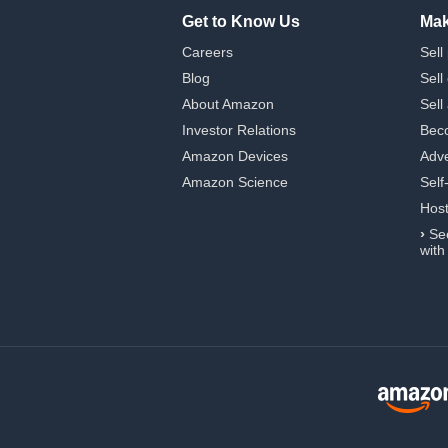
Get to Know Us
Mak
Careers
Sell
Blog
Sell
About Amazon
Sell
Investor Relations
Beco
Amazon Devices
Adve
Amazon Science
Self
Hos
›
Se
with