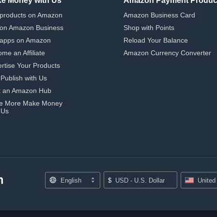
e Money with Us
Amazon Payment Produc
 products on Amazon
Amazon Business Card
 on Amazon Business
Shop with Points
 apps on Amazon
Reload Your Balance
me an Affiliate
Amazon Currency Converter
rtise Your Products
-Publish with Us
t an Amazon Hub
e More Make Money
 Us
English
$
USD - U.S. Dollar
United