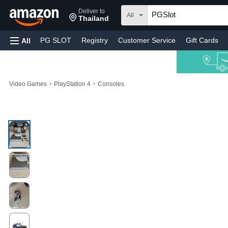
Deliver to
All
Thailand
PG SLOT
Registry
Customer Service
Gift Cards
All
›
›
Video Games
PlayStation 4
Consoles