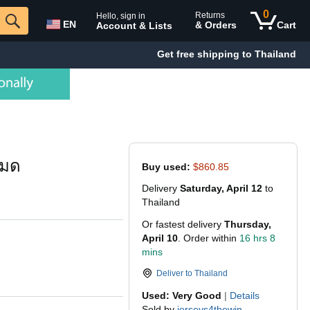
0
Returns
Hello, sign in
EN
& Orders
Cart
Account & Lists
Get free shipping to Thailand
หมด
Buy used:
$860.85
Delivery
Saturday, April 12
to
Thailand
Or fastest delivery
Thursday,
April 10
. Order within
16 hrs 8
mins
Deliver to
Thailand
Used: Very Good
|
Details
Sold by
jerseys4thewin