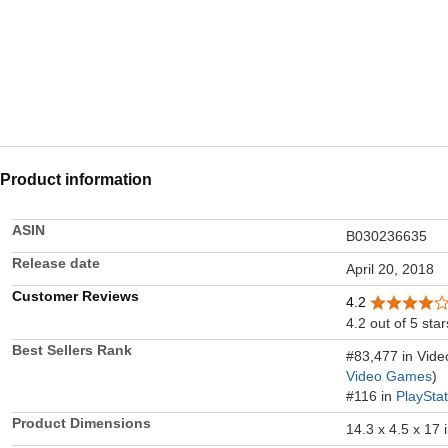
Product information
ASIN
B030236635
Release date
April 20, 2018
Customer Reviews
4.2
4.2 out of 5 star
Best Sellers Rank
#83,477 in Vid
Video Games
)
#116 in
PlaySta
Product Dimensions
14.3 x 4.5 x 17