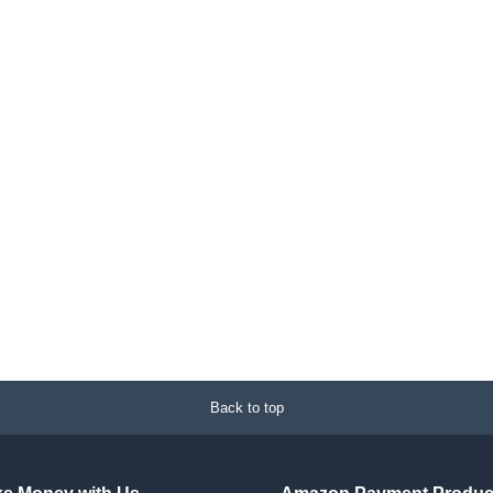
Back to top