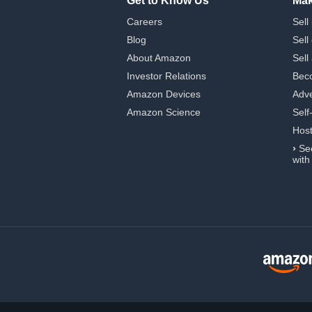
Get to Know Us
Mak
Careers
Sell
Blog
Sell
About Amazon
Sell
Investor Relations
Beco
Amazon Devices
Adve
Amazon Science
Self
Hos
›
Se
with