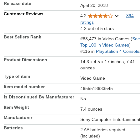
Release date
April 20, 2018
Customer Reviews
4.2
394
ratings
4.2 out of 5 stars
Best Sellers Rank
#83,477 in Video Games (
See
Top 100 in Video Games
)
#116 in
PlayStation 4 Console
Product Dimensions
14.3 x 4.5 x 17 inches; 7.41
ounces
Type of item
Video Game
Item model number
4655518633545
Is Discontinued By Manufacturer
No
Item Weight
7.4 ounces
Manufacturer
Sony Computer Entertainmen
Batteries
2 AA batteries required.
(included)