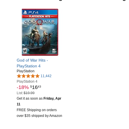
God of War Hits -
PlayStation 4
PlayStation
11,442
PlayStation 4
-18%
16
$
43
List:
$19.99
Get it as soon as
Friday, Apr
11
FREE Shipping on orders
over $35 shipped by Amazon