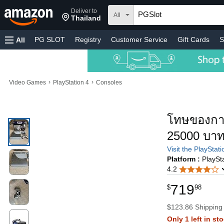
Deliver to
All
Thailand
PG SLOT
Registry
Customer Service
Gift Cards
S
All
›
›
Video Games
PlayStation 4
Consoles
โทษของการ
25000 บาท
Visit the PlayStat
Platform :
PlaySt
4.2
719
$
98
$123.86 Shipping
Only 1 left in st