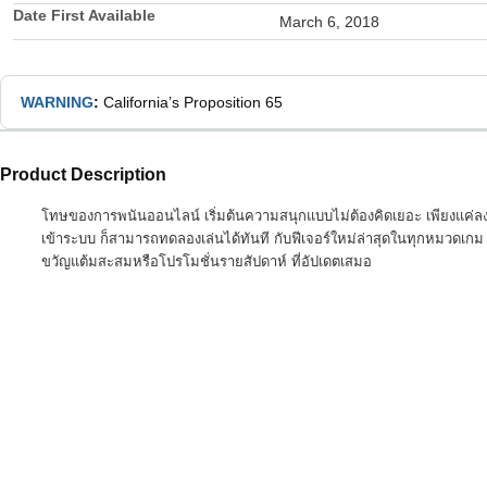
Date First Available
March 6, 2018
WARNING
:
California’s Proposition 65
Product Description
โทษของการพนันออนไลน์ เริ่มต้นความสนุกแบบไม่ต้องคิดเยอะ เพียงแค่ลงท
เข้าระบบ ก็สามารถทดลองเล่นได้ทันที กับฟีเจอร์ใหม่ล่าสุดในทุกหมวดเกม 
ขวัญแต้มสะสมหรือโปรโมชั่นรายสัปดาห์ ที่อัปเดตเสมอ