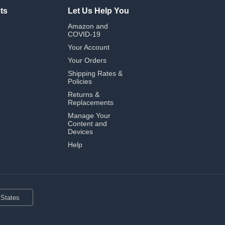
ts
Let Us Help You
Amazon and
COVID-19
Your Account
Your Orders
Shipping Rates &
Policies
Returns &
Replacements
Manage Your
Content and
Devices
Help
 States