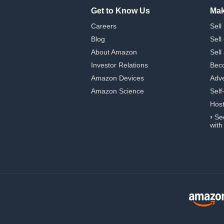
Get to Know Us
Mak
Careers
Sell
Blog
Sell
About Amazon
Sell
Investor Relations
Beco
Amazon Devices
Adve
Amazon Science
Self
Hos
›
Se
with