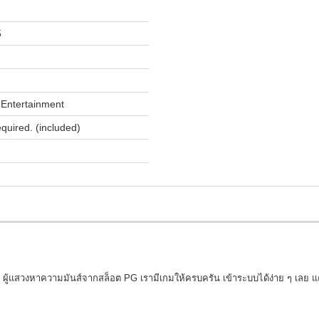
5
Entertainment
equired. (included)
อ ผู้แสวงหาความมันส์จากสล็อต PG เรามีเกมให้ครบครัน เข้าระบบได้ง่าย ๆ เลย แ