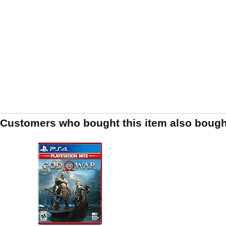
Customers who bought this item also bough