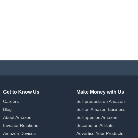
Get to Know Us
Make Money with Us
Careers
Sell products on Amazon
Blog
Sell on Amazon Business
About Amazon
Sell apps on Amazon
Investor Relations
Become an Affiliate
Amazon Devices
Advertise Your Products