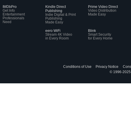
IMDbPro
Kindle Direct
Prime Video Direct
Get Info
Video Distribution
Publishing
Entertainment
Made Easy
Indie Digital & Print
Professionals
Publishing
Need
Made Easy
eero WiFi
Blink
Stream 4K Video
Smart Security
in Every Room
for Every Home
Conditions of Use
Privacy Notice
Cons
© 1996-2025, 