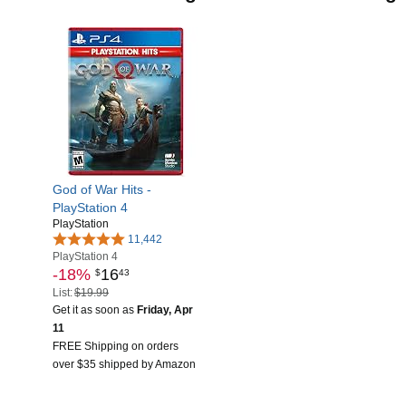
God of War Hits -
PlayStation 4
PlayStation
11,442
PlayStation 4
-18%
16
$
43
List:
$19.99
Get it as soon as
Friday, Apr
11
FREE Shipping on orders
over $35 shipped by Amazon