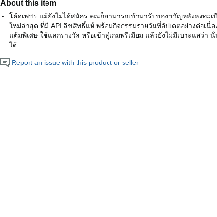
About this item
โค้ดเพชร แม้ยังไม่ได้สมัคร คุณก็สามารถเข้ามารับของขวัญหลังลงทะเบี
ใหม่ล่าสุด ที่มี API ลิขสิทธิ์แท้ พร้อมกิจกรรมรายวันที่อัปเดตอย่างต่อเนื่อง
แต้มพิเศษ ใช้แลกรางวัล หรือเข้าสู่เกมพรีเมียม แล้วยังไม่มีเบาะแสว่า น
ได้
Report an issue with this product or seller