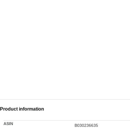
Product information
ASIN
B030236635