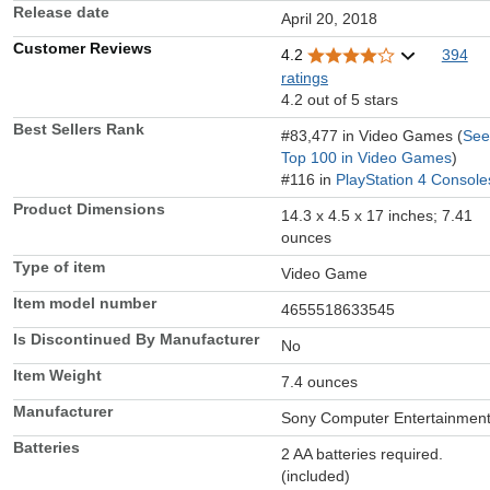
Release date
April 20, 2018
Customer Reviews
4.2
394
ratings
4.2 out of 5 stars
Best Sellers Rank
#83,477 in Video Games (
See
Top 100 in Video Games
)
#116 in
PlayStation 4 Console
Product Dimensions
14.3 x 4.5 x 17 inches; 7.41
ounces
Type of item
Video Game
Item model number
4655518633545
Is Discontinued By Manufacturer
No
Item Weight
7.4 ounces
Manufacturer
Sony Computer Entertainmen
Batteries
2 AA batteries required.
(included)