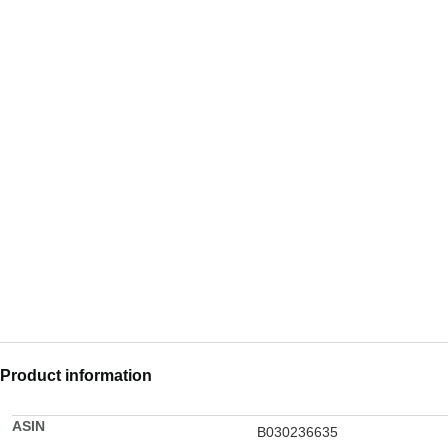
Product information
ASIN
B030236635