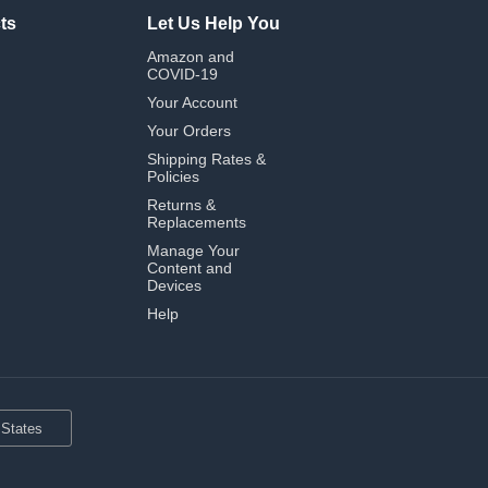
ts
Let Us Help You
Amazon and
COVID-19
Your Account
Your Orders
Shipping Rates &
Policies
Returns &
Replacements
Manage Your
Content and
Devices
Help
 States