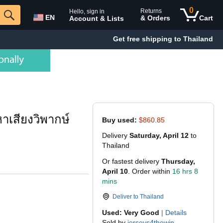
0
Returns
Hello, sign in
EN
& Orders
Cart
Account & Lists
Get free shipping to Thailand
าเสียงวิพากษ์
Buy used:
$860.85
Delivery
Saturday, April 12
to
Thailand
Or fastest delivery
Thursday,
April 10
. Order within
16 hrs 8
mins
Deliver to
Thailand
Used: Very Good
|
Details
Sold by
jerseys4thewin