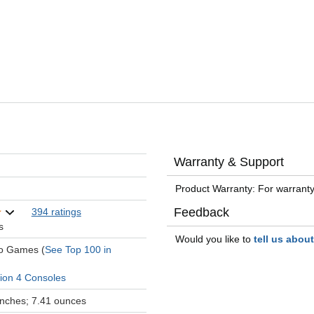
Warranty & Support
Product Warranty: For warranty
Feedback
394 ratings
s
Would you like to
tell us abou
eo Games (
See Top 100 in
tion 4 Consoles
 inches; 7.41 ounces