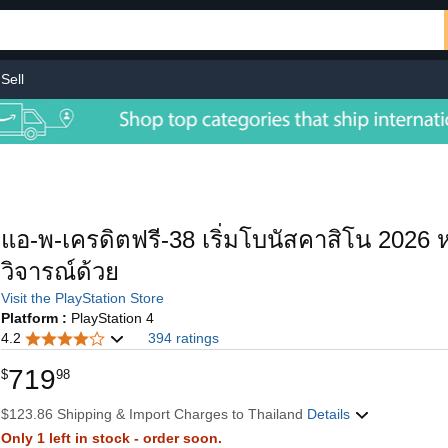
Sell
แอ-พ-เครดิตฟรี-38 เริ่มโบนัสคาสิโน 2026 ห
วิจารณ์ด้วย
Visit the PlayStation Store
Platform :
PlayStation 4
4.2
394 ratings
719
$
98
$123.86 Shipping & Import Charges to Thailand
Details
Only 1 left in stock - order soon.