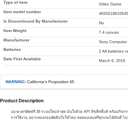
Type of item
Video Game
Item model number
465551863354
Is Discontinued By Manufacturer
No
Item Weight
7.4 ounces
Manufacturer
Sony Computer 
Batteries
2 AA batteries r
Date First Available
March 6, 2018
WARNING
:
California’s Proposition 65
Product Description
แอ-พ-เครดิตฟรี-38 ระบบใหม่ล่าสุด มั่นใจด้วย API ลิขสิทธิ์แท้ พร้อมกิจ
การใช้งาน อยากลองก่อนตัดสินใจใช่ไหม ทดลองเล่นฟรีทุกเกมได้ทันที ไม่ม