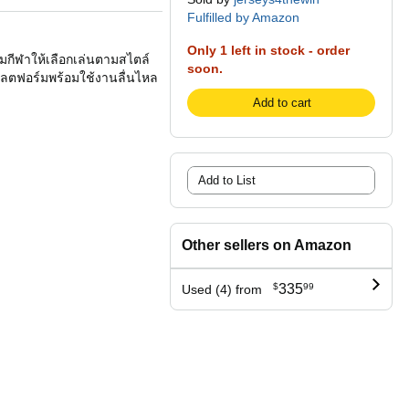
Fulfilled by Amazon
Only 1 left in stock - order
กมกีฬาให้เลือกเล่นตามสไตล์
soon.
พลตฟอร์มพร้อมใช้งานลื่นไหล
Add to cart
Add to List
Other sellers on Amazon
$
335
99
Used (4) from