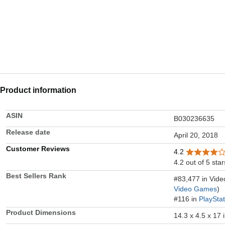
Product information
ASIN
B030236635
Release date
April 20, 2018
Customer Reviews
4.2
4.2 out of 5 star
Best Sellers Rank
#83,477 in Vid
Video Games
)
#116 in
PlaySta
Product Dimensions
14.3 x 4.5 x 17