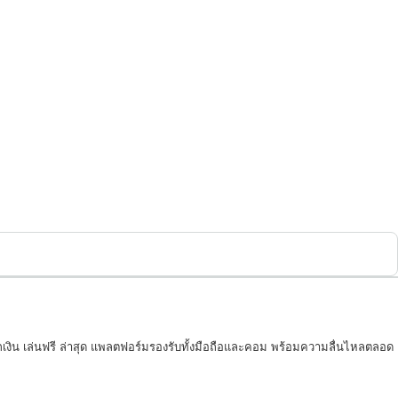
ฝากเงิน เล่นฟรี ล่าสุด แพลตฟอร์มรองรับทั้งมือถือและคอม พร้อมความลื่นไหลตลอด