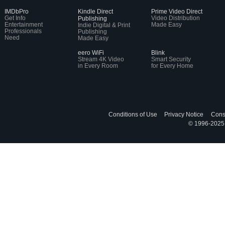
IMDbPro
Kindle Direct
Prime Video Direct
Get Info
Video Distribution
Publishing
Entertainment
Made Easy
Indie Digital & Print
Professionals
Publishing
Need
Made Easy
eero WiFi
Blink
Stream 4K Video
Smart Security
in Every Room
for Every Home
Conditions of Use
Privacy Notice
Cons
© 1996-2025, 