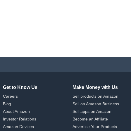
Get to Know Us
Make Money with Us
Careers
Sell products on Amazon
Blog
Sell on Amazon Business
About Amazon
Sell apps on Amazon
Investor Relations
Become an Affiliate
Amazon Devices
Advertise Your Products