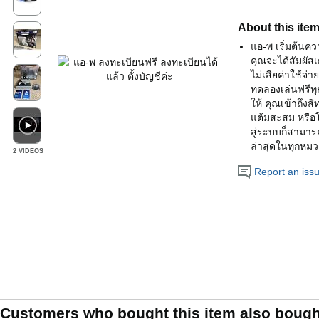
About this ite
แอ-พ เริ่มต้นค
คุณจะได้สัมผัส
ไม่เสียค่าใช้จ่
ทดลองเล่นฟรีทุ
ให้ คุณเข้าถึงส
แต้มสะสม หรือโ
สู่ระบบก็สามาร
ล่าสุดในทุกหม
2 VIDEOS
Report an issue
Customers who bought this item also bough