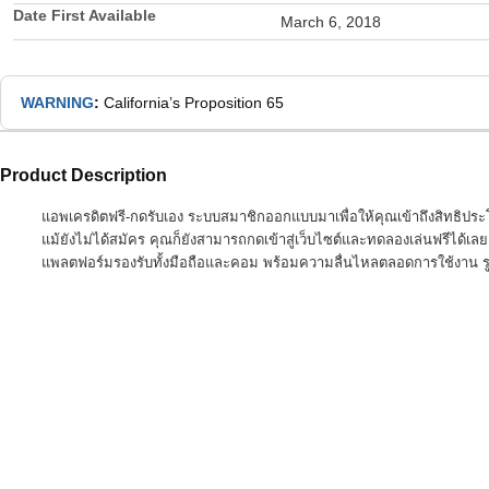
Date First Available
March 6, 2018
WARNING
:
California’s Proposition 65
Product Description
แอพเครดิตฟรี-กดรับเอง ระบบสมาชิกออกแบบมาเพื่อให้คุณเข้าถึงสิทธิประโยช
แม้ยังไม่ได้สมัคร คุณก็ยังสามารถกดเข้าสู่เว็บไซต์และทดลองเล่นฟรีได้เลย
แพลตฟอร์มรองรับทั้งมือถือและคอม พร้อมความลื่นไหลตลอดการใช้งาน รูเล็