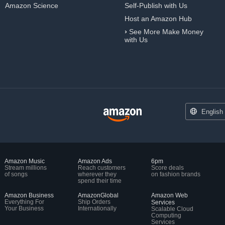
Amazon Science
Self-Publish with Us
Host an Amazon Hub
›
See More Make Money
with Us
English
Amazon Music
Amazon Ads
6pm
Stream millions
Reach customers
Score deals
of songs
wherever they
on fashion brands
spend their time
Amazon Business
AmazonGlobal
Amazon Web
Everything For
Ship Orders
Services
Your Business
Internationally
Scalable Cloud
Computing
Services