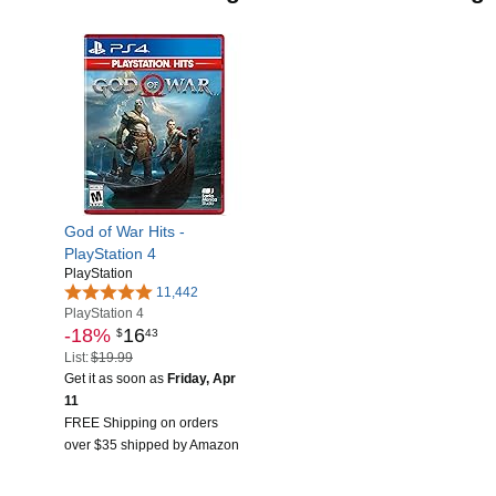
God of War Hits -
PlayStation 4
PlayStation
11,442
PlayStation 4
-18%
16
$
43
List:
$19.99
Get it as soon as
Friday, Apr
11
FREE Shipping on orders
over $35 shipped by Amazon