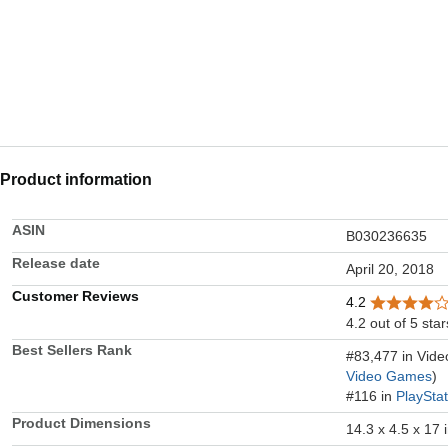
Product information
ASIN
B030236635
Release date
April 20, 2018
Customer Reviews
4.2
4.2 out of 5 star
Best Sellers Rank
#83,477 in Vid
Video Games
)
#116 in
PlaySta
Product Dimensions
14.3 x 4.5 x 17