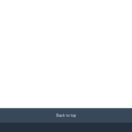
Back to top