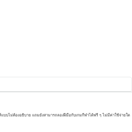
ส์แบบไม่ต้องอธิบาย แถมยังสามารถลองฝีมือกับเกมกีฬาได้ฟรี ๆ ไม่มีค่าใช้จ่ายใด