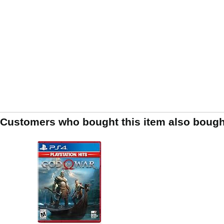
Customers who bought this item also bough