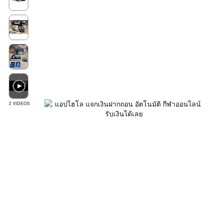
2 VIDEOS