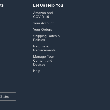
ts
Let Us Help You
Amazon and
COVID-19
Your Account
Your Orders
Shipping Rates &
Policies
Returns &
Replacements
Manage Your
Content and
Devices
Help
 States