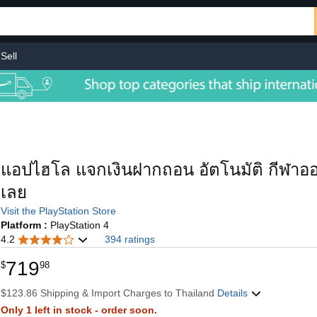
Sell
แอปไฮโล แจกเงินฝากถอน อัตโนมัติ กีฬาออน
เลย
Visit the PlayStation Store
Platform :
PlayStation 4
4.2
394 ratings
719
$
98
$123.86 Shipping & Import Charges to Thailand
Details
Only 1 left in stock - order soon.