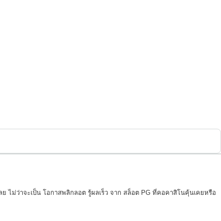
ย ไม่ว่าจะเป็น โอกาสพลิกลอต รู้ผลเร็ว จาก สล็อต PG ที่คอคาสิโนคุ้นเคยหรือ