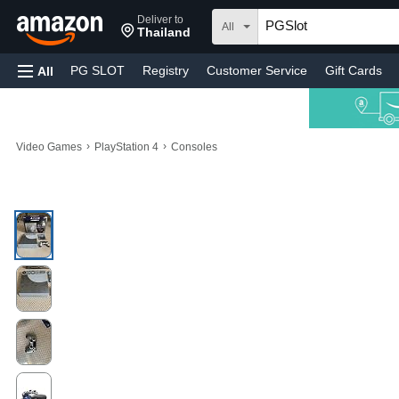
Deliver to
All
Thailand
PG SLOT
Registry
Customer Service
Gift Cards
All
›
›
Video Games
PlayStation 4
Consoles