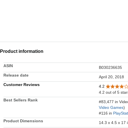
Product information
ASIN
B030236635
Release date
April 20, 2018
Customer Reviews
4.2
4.2 out of 5 star
Best Sellers Rank
#83,477 in Vid
Video Games
)
#116 in
PlaySta
Product Dimensions
14.3 x 4.5 x 17