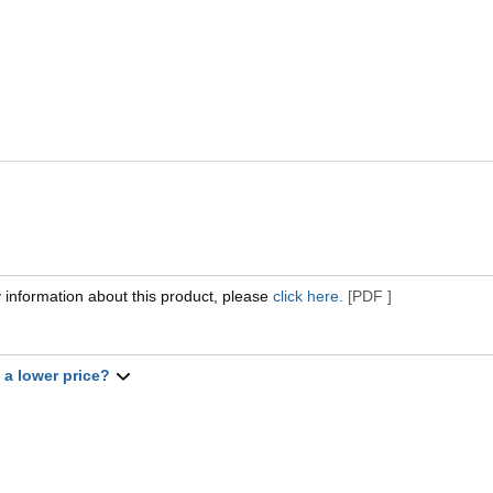
 information about this product, please
click here.
[PDF ]
t a lower price?