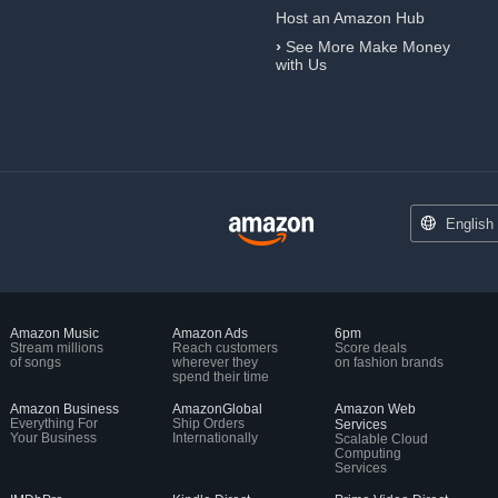
Host an Amazon Hub
›
See More Make Money
with Us
English
Amazon Music
Amazon Ads
6pm
Stream millions
Reach customers
Score deals
of songs
wherever they
on fashion brands
spend their time
Amazon Business
AmazonGlobal
Amazon Web
Everything For
Ship Orders
Services
Your Business
Internationally
Scalable Cloud
Computing
Services