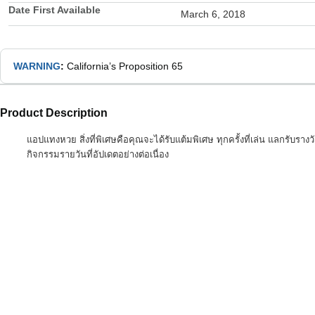
Date First Available
March 6, 2018
WARNING
:
California’s Proposition 65
Product Description
แอปแทงหวย สิ่งที่พิเศษคือคุณจะได้รับแต้มพิเศษ ทุกครั้งที่เล่น แลกรับรางวั
กิจกรรมรายวันที่อัปเดตอย่างต่อเนื่อง