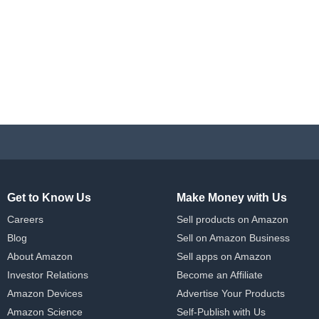
Get to Know Us
Make Money with Us
Careers
Sell products on Amazon
Blog
Sell on Amazon Business
About Amazon
Sell apps on Amazon
Investor Relations
Become an Affiliate
Amazon Devices
Advertise Your Products
Amazon Science
Self-Publish with Us