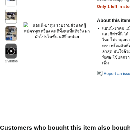
Only 1 left in st
About this ite
แอนนี่-ยาคุม แม
และกีฬาที่นี่ ได
ไหม ไม่ว่าคุณจะ
ครบ พร้อมสิทธ
ล่าสุด มั่นใจด้วย
พิเศษ ใช้แลกราง
2 VIDEOS
เพิ่ม
Report an issue
Customers who bought this item also bough