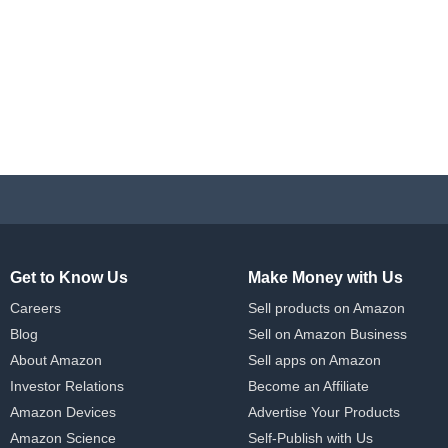
Get to Know Us
Make Money with Us
Careers
Sell products on Amazon
Blog
Sell on Amazon Business
About Amazon
Sell apps on Amazon
Investor Relations
Become an Affiliate
Amazon Devices
Advertise Your Products
Amazon Science
Self-Publish with Us