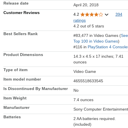
Release date
April 20, 2018
Customer Reviews
4.2
394
ratings
4.2 out of 5 stars
Best Sellers Rank
#83,477 in Video Games (
See
Top 100 in Video Games
)
#116 in
PlayStation 4 Console
Product Dimensions
14.3 x 4.5 x 17 inches; 7.41
ounces
Type of item
Video Game
Item model number
4655518633545
Is Discontinued By Manufacturer
No
Item Weight
7.4 ounces
Manufacturer
Sony Computer Entertainmen
Batteries
2 AA batteries required.
(included)