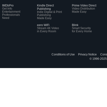
IMDbPro
Kindle Direct
Prime Video Direct
Get Info
Video Distribution
Publishing
Entertainment
Made Easy
Indie Digital & Print
Professionals
Publishing
Need
Made Easy
eero WiFi
Blink
Stream 4K Video
Smart Security
in Every Room
for Every Home
Conditions of Use
Privacy Notice
Cons
© 1996-2025, 