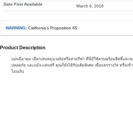
Date First Available
March 6, 2018
WARNING
:
California’s Proposition 65
Product Description
แอนนี่ยาคุม เลือกเล่นหมุนวงล้อหรือสายกีฬา ที่นี่มีให้ครบพร้อมสิทธิ์แล
ปลอดภัย และแม้จะเล่นฟรี คุณก็ยังได้รับแต้มพิเศษ เพื่อแลกรางวัล หรือเข้
โอนเงิน