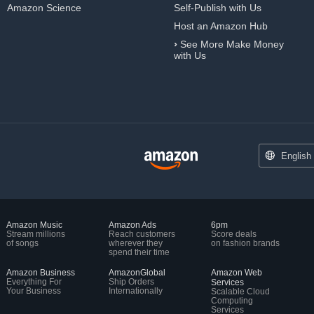
Amazon Science
Self-Publish with Us
Host an Amazon Hub
›
See More Make Money
with Us
English
Amazon Music
Amazon Ads
6pm
Stream millions
Reach customers
Score deals
of songs
wherever they
on fashion brands
spend their time
Amazon Business
AmazonGlobal
Amazon Web
Everything For
Ship Orders
Services
Your Business
Internationally
Scalable Cloud
Computing
Services