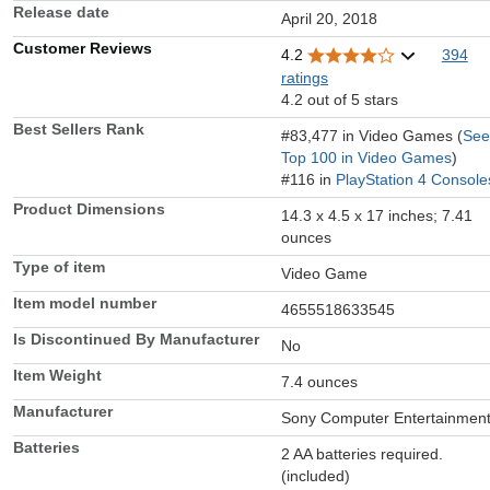
Release date
April 20, 2018
Customer Reviews
4.2
394
ratings
4.2 out of 5 stars
Best Sellers Rank
#83,477 in Video Games (
See
Top 100 in Video Games
)
#116 in
PlayStation 4 Console
Product Dimensions
14.3 x 4.5 x 17 inches; 7.41
ounces
Type of item
Video Game
Item model number
4655518633545
Is Discontinued By Manufacturer
No
Item Weight
7.4 ounces
Manufacturer
Sony Computer Entertainmen
Batteries
2 AA batteries required.
(included)