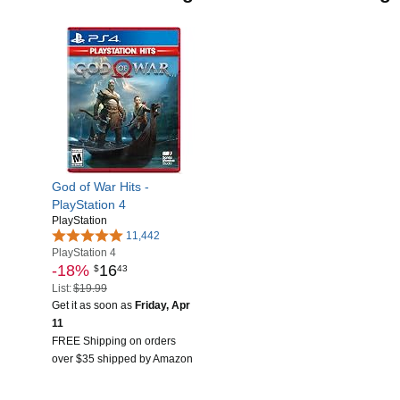
God of War Hits -
PlayStation 4
PlayStation
11,442
PlayStation 4
-18%
16
$
43
List:
$19.99
Get it as soon as
Friday, Apr
11
FREE Shipping on orders
over $35 shipped by Amazon