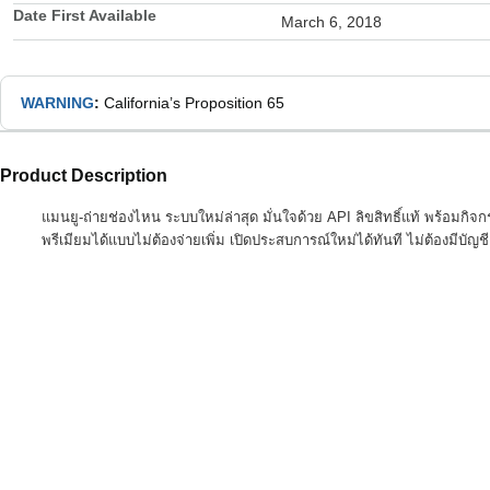
Date First Available
March 6, 2018
WARNING
:
California’s Proposition 65
Product Description
แมนยู-ถ่ายช่องไหน ระบบใหม่ล่าสุด มั่นใจด้วย API ลิขสิทธิ์แท้ พร้อมกิจกรร
พรีเมียมได้แบบไม่ต้องจ่ายเพิ่ม เปิดประสบการณ์ใหม่ได้ทันที ไม่ต้องมีบัญช