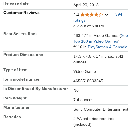
Release date
April 20, 2018
Customer Reviews
4.2
394
ratings
4.2 out of 5 stars
Best Sellers Rank
#83,477 in Video Games (
See
Top 100 in Video Games
)
#116 in
PlayStation 4 Console
Product Dimensions
14.3 x 4.5 x 17 inches; 7.41
ounces
Type of item
Video Game
Item model number
4655518633545
Is Discontinued By Manufacturer
No
Item Weight
7.4 ounces
Manufacturer
Sony Computer Entertainmen
Batteries
2 AA batteries required.
(included)