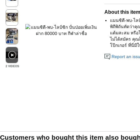
About this ite
แมนซิตี-พบ-ไลป
พิถีพิถันทัดว่า
แต้มสะสม หรือโ
ไม่ได้สมัคร คุณ
โป๊กเกอร์ ที่นี่
Report an issue
2 VIDEOS
Customers who bought this item also bough