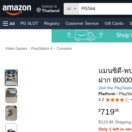
Deliver to
All
Thailand
PG SLOT
Registry
Customer Service
Gift Cards
S
All
›
›
Video Games
PlayStation 4
Consoles
แมนซิตี-พบ-
ฝาก 80000 
Visit the PlayStat
Platform :
PlaySt
4.2
719
$
98
$123.86 Shipping
Only 1 left in st