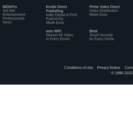
IMDbPro
Kindle Direct
Prime Video Direct
Get Info
Video Distribution
Publishing
Entertainment
Made Easy
Indie Digital & Print
Professionals
Publishing
Need
Made Easy
eero WiFi
Blink
Stream 4K Video
Smart Security
in Every Room
for Every Home
Conditions of Use
Privacy Notice
Cons
© 1996-2025, 