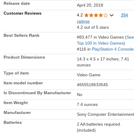
Release date
April 20, 2018
Customer Reviews
4.2
394
ratings
4.2 out of 5 stars
Best Sellers Rank
#83,477 in Video Games (
See
Top 100 in Video Games
)
#116 in
PlayStation 4 Console
Product Dimensions
14.3 x 4.5 x 17 inches; 7.41
ounces
Type of item
Video Game
Item model number
4655518633545
Is Discontinued By Manufacturer
No
Item Weight
7.4 ounces
Manufacturer
Sony Computer Entertainmen
Batteries
2 AA batteries required.
(included)