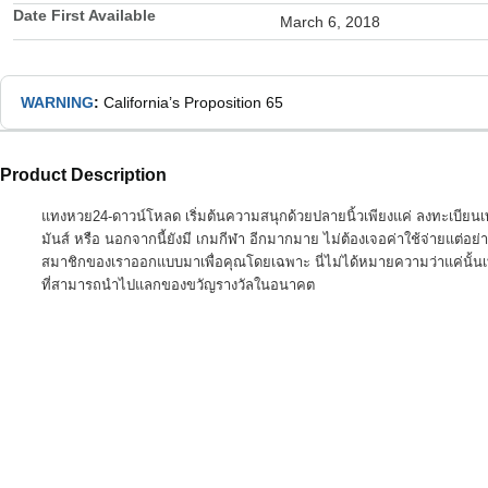
Date First Available
March 6, 2018
WARNING
:
California’s Proposition 65
Product Description
แทงหวย24-ดาวน์โหลด เริ่มต้นความสนุกด้วยปลายนิ้วเพียงแค่ ลงทะเบียนเท่า
มันส์ หรือ นอกจากนี้ยังมี เกมกีฬา อีกมากมาย ไม่ต้องเจอค่าใช้จ่ายแต่อ
สมาชิกของเราออกแบบมาเพื่อคุณโดยเฉพาะ นี่ไม่ได้หมายความว่าแค่นั้นเ
ที่สามารถนำไปแลกของขวัญรางวัลในอนาคต