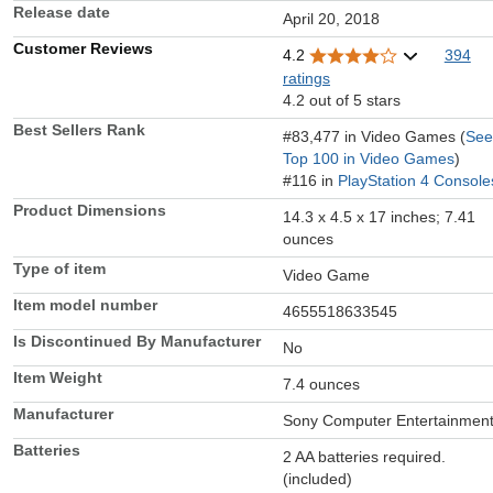
Release date
April 20, 2018
Customer Reviews
4.2
394
ratings
4.2 out of 5 stars
Best Sellers Rank
#83,477 in Video Games (
See
Top 100 in Video Games
)
#116 in
PlayStation 4 Console
Product Dimensions
14.3 x 4.5 x 17 inches; 7.41
ounces
Type of item
Video Game
Item model number
4655518633545
Is Discontinued By Manufacturer
No
Item Weight
7.4 ounces
Manufacturer
Sony Computer Entertainmen
Batteries
2 AA batteries required.
(included)