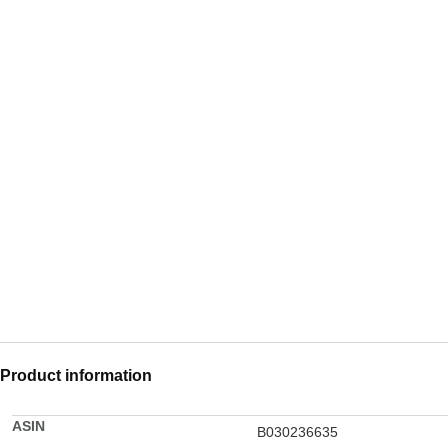
Product information
ASIN
B030236635