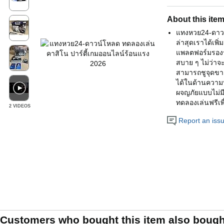
About this ite
แทงหวย24-ดาวน
ล่าสุดเราได้เพิ
แพลตฟอร์มรองรั
สบาย ๆ ไม่ว่า
สามารถชูจุดขาย ท
ได้ในด้านความป
ผจญภัยแบบไม่มี
ทดลองเล่นฟรีเพ
2 VIDEOS
Report an issue
Customers who bought this item also bough