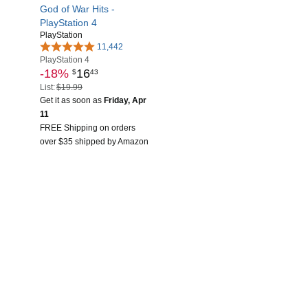
God of War Hits -
PlayStation 4
PlayStation
11,442
PlayStation 4
-18%
16
$
43
List:
$19.99
Get it as soon as
Friday, Apr
11
FREE Shipping on orders
over $35 shipped by Amazon