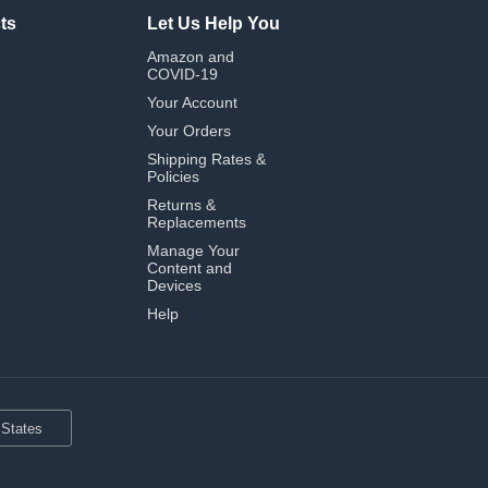
ts
Let Us Help You
Amazon and
COVID-19
Your Account
Your Orders
Shipping Rates &
Policies
Returns &
Replacements
Manage Your
Content and
Devices
Help
 States