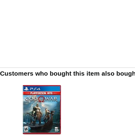
Customers who bought this item also bough