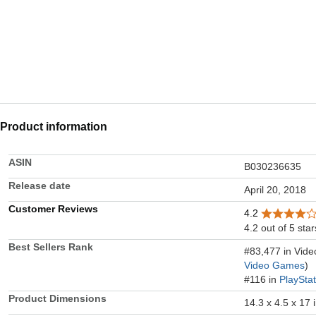
Product information
ASIN
B030236635
Release date
April 20, 2018
Customer Reviews
4.2
4.2 out of 5 star
Best Sellers Rank
#83,477 in Vid
Video Games
)
#116 in
PlaySta
Product Dimensions
14.3 x 4.5 x 17