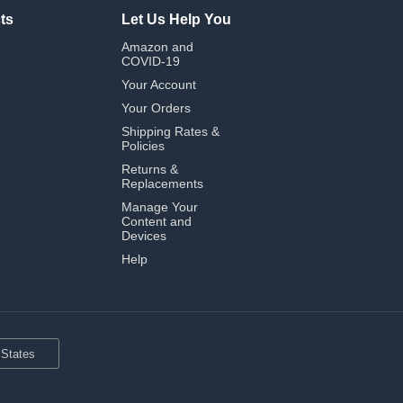
ts
Let Us Help You
Amazon and
COVID-19
Your Account
Your Orders
Shipping Rates &
Policies
Returns &
Replacements
Manage Your
Content and
Devices
Help
 States