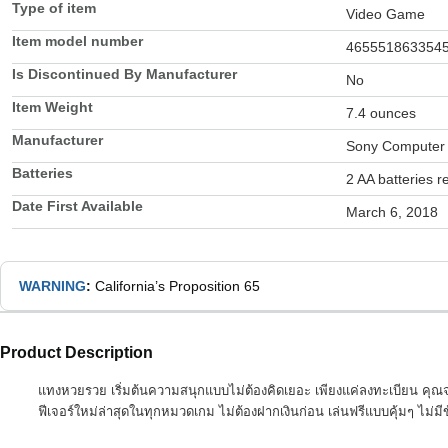
Type of item
Video Game
Item model number
465551863354
Is Discontinued By Manufacturer
No
Item Weight
7.4 ounces
Manufacturer
Sony Computer 
Batteries
2 AA batteries r
Date First Available
March 6, 2018
WARNING
:
California’s Proposition 65
Product Description
แทงหวยรวย เริ่มต้นความสนุกแบบไม่ต้องคิดเยอะ เพียงแค่ลงทะเบียน คุณจะ
ฟีเจอร์ใหม่ล่าสุดในทุกหมวดเกม ไม่ต้องฝากเงินก่อน เล่นฟรีแบบคุ้มๆ ไม่มีข