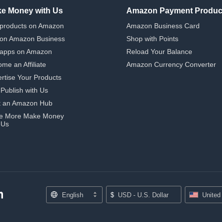
e Money with Us
Amazon Payment Produc
 products on Amazon
Amazon Business Card
 on Amazon Business
Shop with Points
 apps on Amazon
Reload Your Balance
me an Affiliate
Amazon Currency Converter
rtise Your Products
-Publish with Us
t an Amazon Hub
e More Make Money
 Us
English
$
USD - U.S. Dollar
United