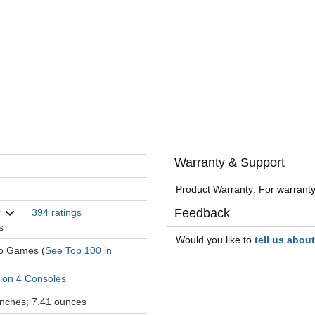
Warranty & Support
Product Warranty: For warranty
Feedback
394 ratings
s
Would you like to
tell us abou
eo Games (
See Top 100 in
tion 4 Consoles
 inches; 7.41 ounces