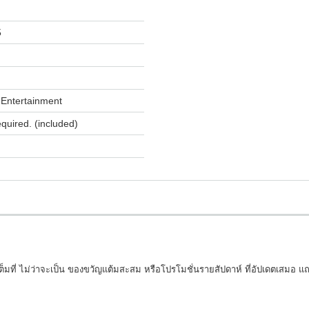
5
Entertainment
equired. (included)
็มที่ ไม่ว่าจะเป็น ของขวัญแต้มสะสม หรือโปรโมชั่นรายสัปดาห์ ที่อัปเดตเสมอ 