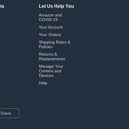
ts
Let Us Help You
Amazon and
COVID-19
Your Account
Your Orders
Shipping Rates &
Policies
Returns &
Replacements
Manage Your
Content and
Devices
Help
 States