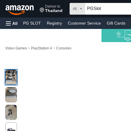
Deliver to
All
Thailand
PG SLOT
Registry
Customer Service
Gift Cards
All
›
›
Video Games
PlayStation 4
Consoles