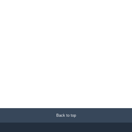
Back to top