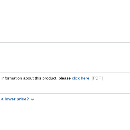
 information about this product, please
click here.
[PDF ]
t a lower price?