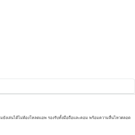
แถมยังเล่นได้ไม่ต้องโหลดแอพ รองรับทั้งมือถือและคอม พร้อมความลื่นไหวตลอด