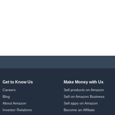
Get to Know Us
Make Money with Us
Careers
Sell products on Amazon
Blog
Sell on Amazon Business
About Amazon
Sell apps on Amazon
Investor Relations
Become an Affiliate