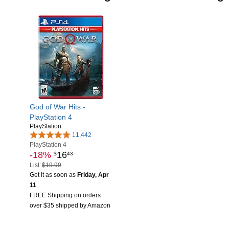
God of War Hits -
PlayStation 4
PlayStation
11,442
PlayStation 4
-18%
16
$
43
List:
$19.99
Get it as soon as
Friday, Apr
11
FREE Shipping on orders
over $35 shipped by Amazon