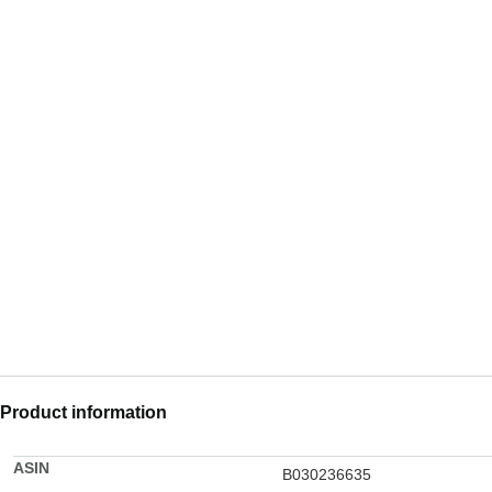
Product information
ASIN
B030236635