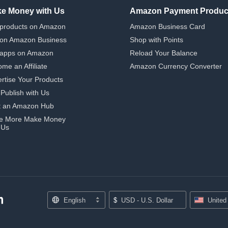
e Money with Us
Amazon Payment Produc
 products on Amazon
Amazon Business Card
 on Amazon Business
Shop with Points
 apps on Amazon
Reload Your Balance
me an Affiliate
Amazon Currency Converter
rtise Your Products
-Publish with Us
t an Amazon Hub
e More Make Money
 Us
English
$
USD - U.S. Dollar
United