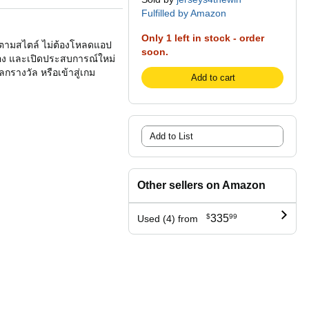
Fulfilled by Amazon
Only 1 left in stock - order
ด้ตามสไตล์ ไม่ต้องโหลดแอป
soon.
นื่อง และเปิดประสบการณ์ใหม่
แลกรางวัล หรือเข้าสู่เกม
Add to cart
Add to List
Other sellers on Amazon
$
335
99
Used (4) from