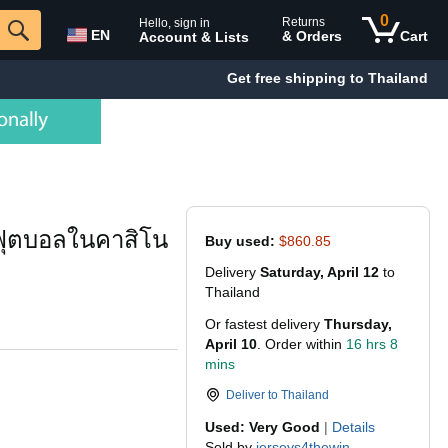
0
Returns
Hello, sign in
EN
& Orders
Cart
Account & Lists
Get free shipping to Thailand
าฟุตบอลในคาสิโน
Buy used:
$860.85
Delivery
Saturday, April 12
to
Thailand
Or fastest delivery
Thursday,
April 10
. Order within
16 hrs 8
mins
Deliver to
Thailand
Used: Very Good
|
Details
Sold by
jerseys4thewin