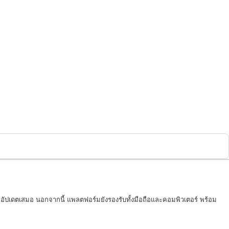
ี่อัปเดตเสมอ นอกจากนี้ แพลตฟอร์มยังรองรับทั้งมือถือและคอมพิวเตอร์ พร้อม