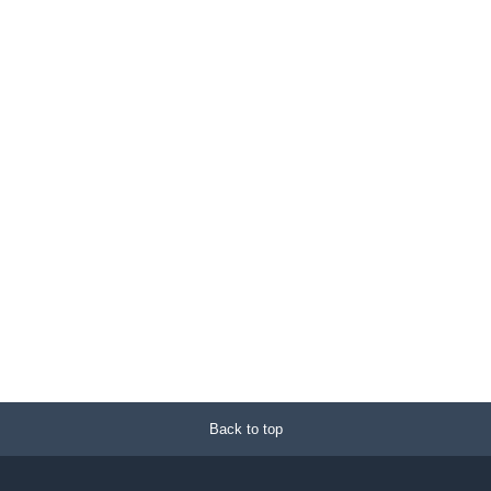
Back to top