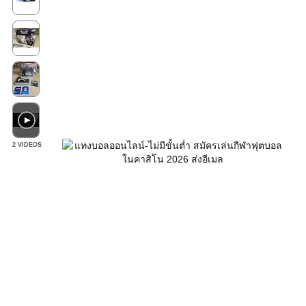
2 VIDEOS