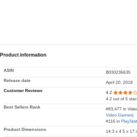
Product information
ASIN
B030236635
Release date
April 20, 2018
Customer Reviews
4.2
4.2 out of 5 star
Best Sellers Rank
#83,477 in Vid
Video Games
)
#116 in
PlaySta
Product Dimensions
14.3 x 4.5 x 17