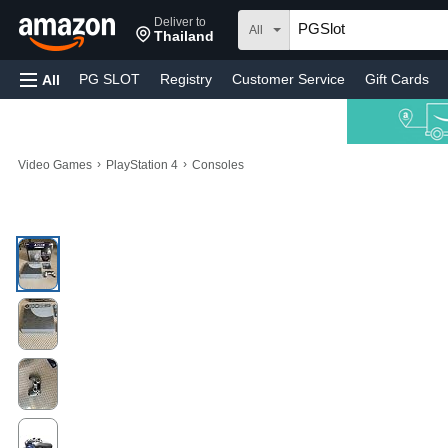
Deliver to
All
Thailand
PG SLOT
Registry
Customer Service
Gift Cards
All
›
›
Video Games
PlayStation 4
Consoles