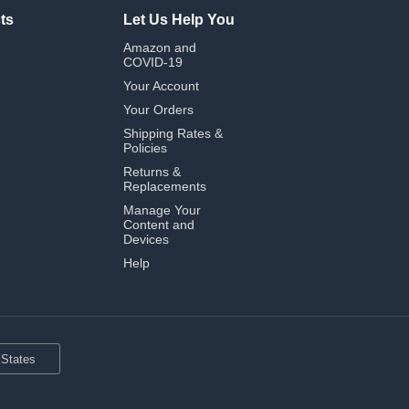
ts
Let Us Help You
Amazon and
COVID-19
Your Account
Your Orders
Shipping Rates &
Policies
Returns &
Replacements
Manage Your
Content and
Devices
Help
 States