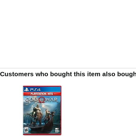
Customers who bought this item also bough