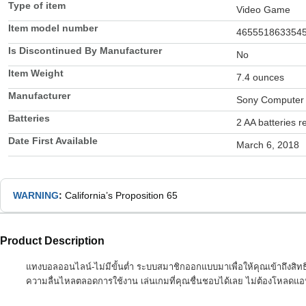
Type of item
Video Game
Item model number
465551863354
Is Discontinued By Manufacturer
No
Item Weight
7.4 ounces
Manufacturer
Sony Computer 
Batteries
2 AA batteries r
Date First Available
March 6, 2018
WARNING
:
California’s Proposition 65
Product Description
แทงบอลออนไลน์-ไม่มีขั้นต่ำ ระบบสมาชิกออกแบบมาเพื่อให้คุณเข้าถึงสิทธ
ความลื่นไหลตลอดการใช้งาน เล่นเกมที่คุณชื่นชอบได้เลย ไม่ต้องโหลดแอ