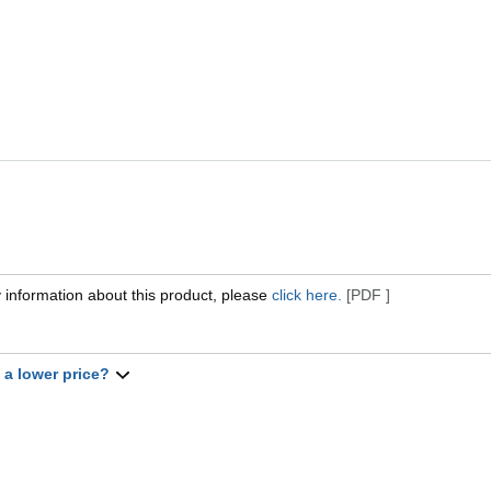
 information about this product, please
click here.
[PDF ]
t a lower price?