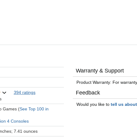
Warranty & Support
Product Warranty: For warranty
Feedback
394 ratings
s
Would you like to
tell us abou
eo Games (
See Top 100 in
tion 4 Consoles
 inches; 7.41 ounces