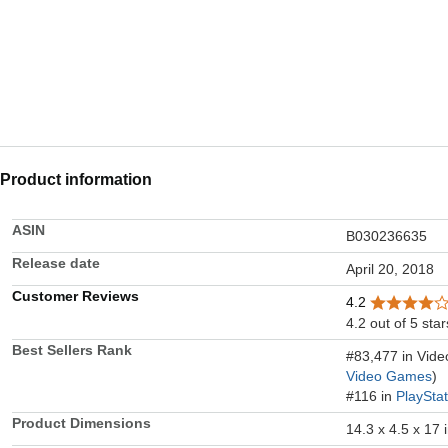
Product information
ASIN
B030236635
Release date
April 20, 2018
Customer Reviews
4.2
4.2 out of 5 star
Best Sellers Rank
#83,477 in Vid
Video Games
)
#116 in
PlaySta
Product Dimensions
14.3 x 4.5 x 17