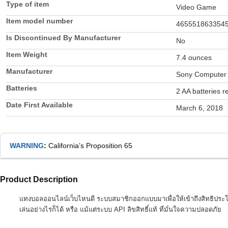
Type of item
Video Game
Item model number
465551863354
Is Discontinued By Manufacturer
No
Item Weight
7.4 ounces
Manufacturer
Sony Computer 
Batteries
2 AA batteries r
Date First Available
March 6, 2018
WARNING
:
California’s Proposition 65
Product Description
แทงบอลออนไลน์เว็บไหนดี ระบบสมาชิกออกแบบมาเพื่อให้เข้าถึงสิทธิประโ
เล่นอย่างไรก็ได้ หรือ แม้แต่ระบบ API ลิขสิทธิ์แท้ ที่มั่นใจความปลอดภัย