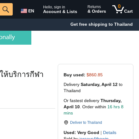
0
Returns
Hello, sign in
EN
& Orders
Cart
Account & Lists
Get free shipping to Thailand
ให้บริการกีฬา
Buy used:
$860.85
Delivery
Saturday, April 12
to
Thailand
Or fastest delivery
Thursday,
April 10
. Order within
16 hrs 8
mins
Deliver to
Thailand
Used: Very Good
|
Details
Sold by
jerseys4thewin