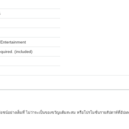
5
Entertainment
equired. (included)
ยชน์อย่างเต็มที่ ไม่ว่าจะเป็นของขวัญแต้มสะสม หรือโปรโมชั่นรายสัปดาห์ที่อ