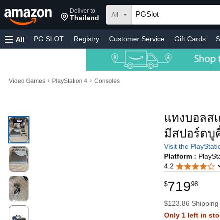
Deliver to
All
Thailand
PG SLOT
Registry
Customer Service
Gift Cards
S
All
›
›
Video Games
PlayStation 4
Consoles
แทงบอลสเต็
มีสปอร์ตบูค
Visit the PlayStat
Platform :
PlaySt
4.2
719
$
98
$123.86 Shipping
Only 1 left in st