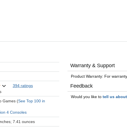
Warranty & Support
Product Warranty: For warranty
Feedback
394 ratings
s
Would you like to
tell us abou
eo Games (
See Top 100 in
tion 4 Consoles
 inches; 7.41 ounces