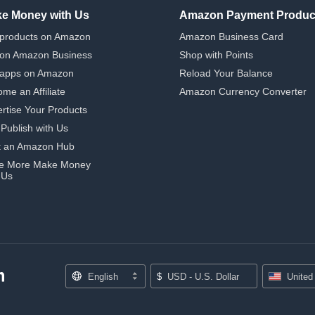
e Money with Us
Amazon Payment Produc
 products on Amazon
Amazon Business Card
 on Amazon Business
Shop with Points
 apps on Amazon
Reload Your Balance
me an Affiliate
Amazon Currency Converter
rtise Your Products
-Publish with Us
t an Amazon Hub
e More Make Money
 Us
English
$
USD - U.S. Dollar
United