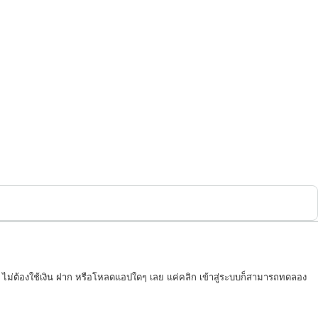
ญ ไม่ต้องใช้เงิน ฝาก หรือโหลดแอปใดๆ เลย แค่คลิก เข้าสู่ระบบก็สามารถทดลอง