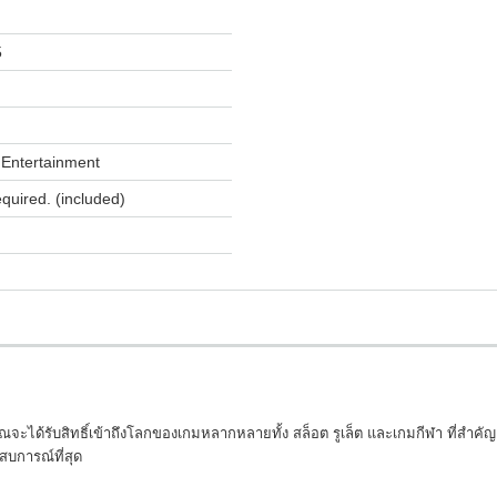
5
Entertainment
equired. (included)
จะได้รับสิทธิ์เข้าถึงโลกของเกมหลากหลายทั้ง สล็อต รูเล็ต และเกมกีฬา ที่สำคั
ะสบการณ์ที่สุด