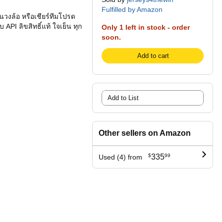
Fulfilled by Amazon
นวงล้อ หรือเชียร์ทีมโปรด
PI ลิขสิทธิ์แท้ ใจเย็น ทุก
Only 1 left in stock - order
soon.
Add to cart
Add to List
Other sellers on Amazon
$
335
99
Used (4) from