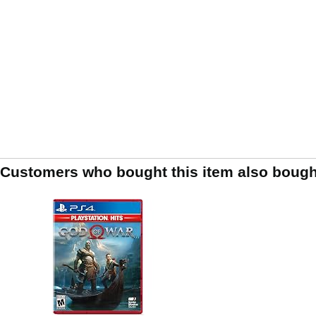
Customers who bought this item also bough