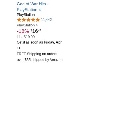
God of War Hits -
PlayStation 4
PlayStation
11,442
PlayStation 4
-18%
16
$
43
List:
$19.99
Get it as soon as
Friday, Apr
11
FREE Shipping on orders
over $35 shipped by Amazon