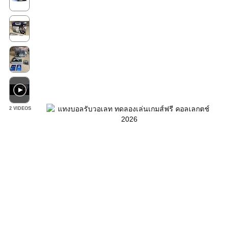
2 VIDEOS