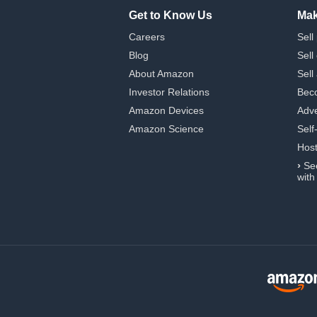
Get to Know Us
Mak
Careers
Sell
Blog
Sell
About Amazon
Sell
Investor Relations
Beco
Amazon Devices
Adve
Amazon Science
Self
Hos
›
Se
with