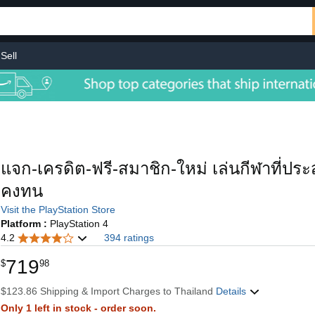
Sell
แจก-เครดิต-ฟรี-สมาชิก-ใหม่ เล่นกีฬาที่ปร
คงทน
Visit the PlayStation Store
Platform :
PlayStation 4
4.2
394 ratings
719
$
98
$123.86 Shipping & Import Charges to Thailand
Details
Only 1 left in stock - order soon.