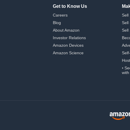
Get to Know Us
Mak
Careers
Sell
Blog
Sell
About Amazon
Sell
Investor Relations
Beco
Amazon Devices
Adve
Amazon Science
Self
Hos
›
Se
with