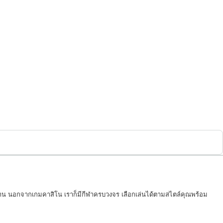
งาน นอกจากเกมคาสิโน เราก็มีกีฬาครบวงจร เลือกเล่นได้ตามสไตล์คุณพร้อม