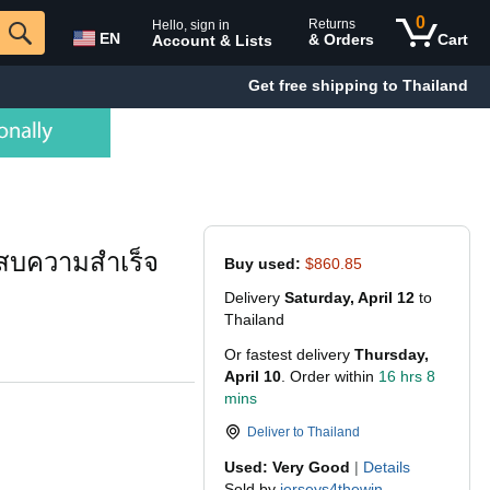
0
Returns
Hello, sign in
EN
& Orders
Cart
Account & Lists
Get free shipping to Thailand
ะสบความสำเร็จ
Buy used:
$860.85
Delivery
Saturday, April 12
to
Thailand
Or fastest delivery
Thursday,
April 10
. Order within
16 hrs 8
mins
Deliver to
Thailand
Used: Very Good
|
Details
Sold by
jerseys4thewin