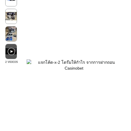
2 VIDEOS