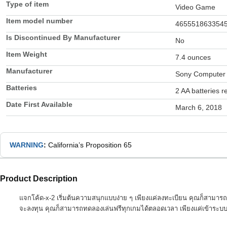
Type of item
Video Game
Item model number
465551863354
Is Discontinued By Manufacturer
No
Item Weight
7.4 ounces
Manufacturer
Sony Computer 
Batteries
2 AA batteries r
Date First Available
March 6, 2018
WARNING
:
California’s Proposition 65
Product Description
แจกโค้ด-x-2 เริ่มต้นความสนุกแบบง่าย ๆ เพียงแค่ลงทะเบียน คุณก็สามารถย่
จะลงทุน คุณก็สามารถทดลองเล่นฟรีทุกเกมได้ตลอดเวลา เพียงแค่เข้าระบ