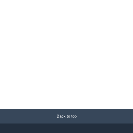
Back to top