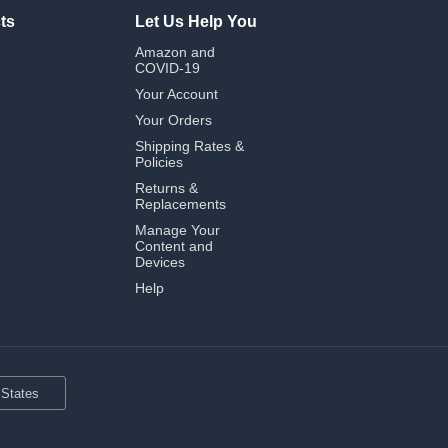
ts
Let Us Help You
Amazon and
COVID-19
Your Account
Your Orders
Shipping Rates &
Policies
Returns &
Replacements
Manage Your
Content and
Devices
Help
 States