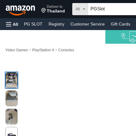
Deliver to
All
Thailand
PG SLOT
Registry
Customer Service
Gift Cards
All
›
›
Video Games
PlayStation 4
Consoles