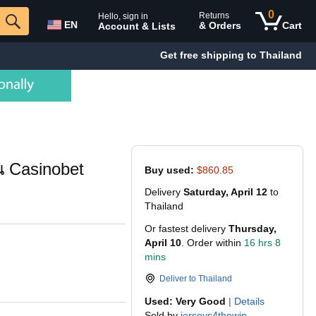
0
Returns
Hello, sign in
EN
& Orders
Cart
Account & Lists
Get free shipping to Thailand
 Casinobet
Buy used:
$860.85
Delivery
Saturday, April 12
to
Thailand
Or fastest delivery
Thursday,
April 10
. Order within
16 hrs 8
mins
Deliver to
Thailand
Used: Very Good
|
Details
Sold by
jerseys4thewin