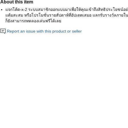
About this item
แจกโค้ด-x-2 ระบบสมาชิกออกแบบมาเพื่อให้คุณเข้าถึงสิทธิประโยชน์อย่า
แต้มสะสม หรือโปรโมชั่นรายสัปดาห์ที่อัปเดตเสมอ แลกรับรางวัลภายในเก
ก็ยังสามารถทดลองเล่นฟรีได้เลย
Report an issue with this product or seller