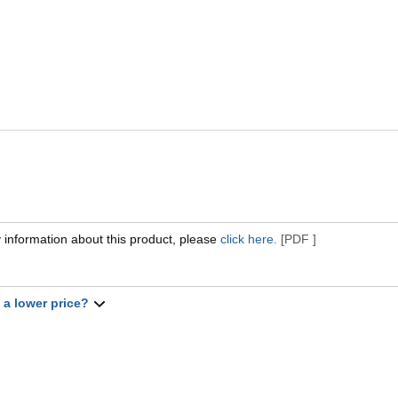
 information about this product, please
click here.
[PDF ]
t a lower price?