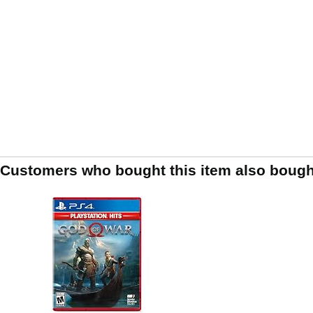
Customers who bought this item also bough