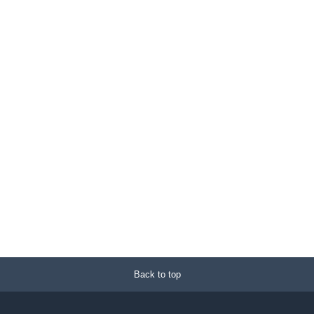
Back to top