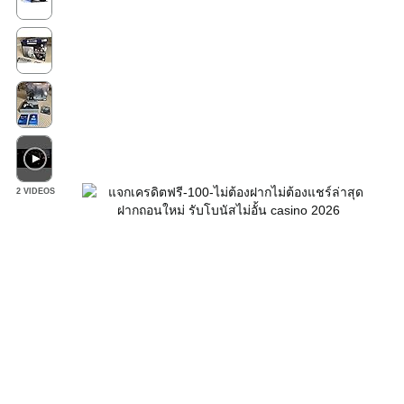
2 VIDEOS