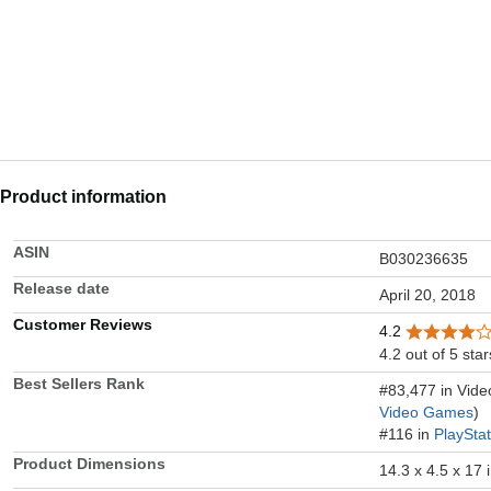
Product information
ASIN
B030236635
Release date
April 20, 2018
Customer Reviews
4.2
4.2 out of 5 star
Best Sellers Rank
#83,477 in Vid
Video Games
)
#116 in
PlaySta
Product Dimensions
14.3 x 4.5 x 17