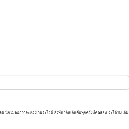
กไม่ออกว่าจะลองเกมอะไรดี สิ่งที่น่าตื่นเต้นคือทุกครั้งที่คุณเล่น จะได้รับแต้ม