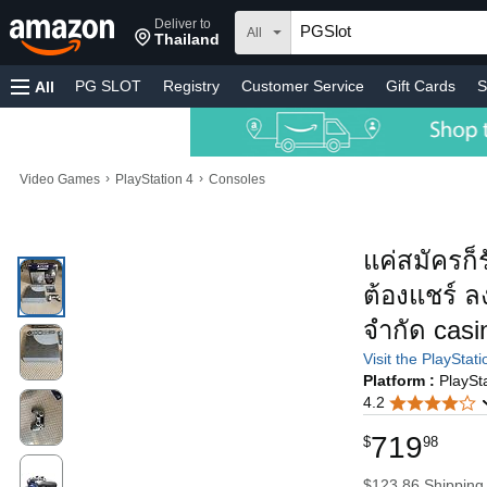
Deliver to
All
Thailand
PG SLOT
Registry
Customer Service
Gift Cards
S
All
›
›
Video Games
PlayStation 4
Consoles
แค่สมัครก็
ต้องแชร์ ล
จำกัด cas
Visit the PlayStat
Platform :
PlaySt
4.2
719
$
98
$123.86 Shipping