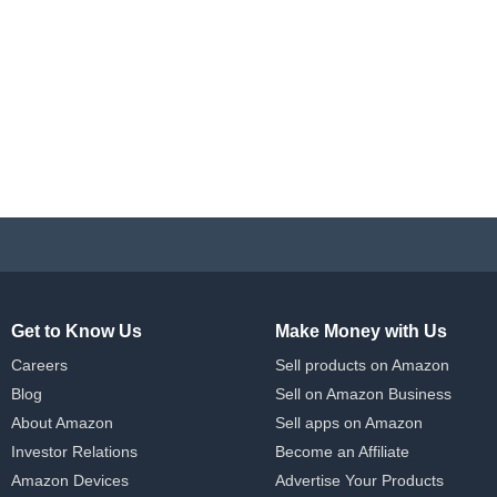
Get to Know Us
Make Money with Us
Careers
Sell products on Amazon
Blog
Sell on Amazon Business
About Amazon
Sell apps on Amazon
Investor Relations
Become an Affiliate
Amazon Devices
Advertise Your Products