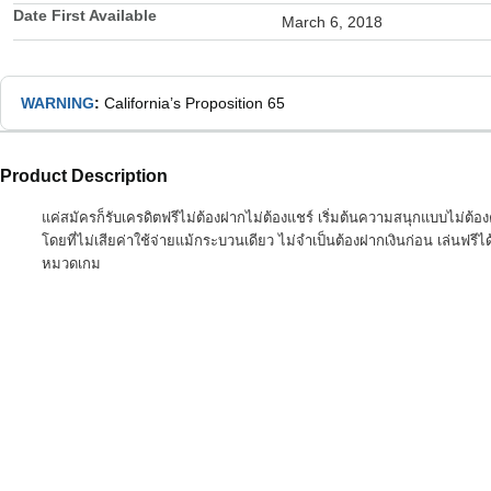
Date First Available
March 6, 2018
WARNING
:
California’s Proposition 65
Product Description
แค่สมัครก็รับเครดิตฟรีไม่ต้องฝากไม่ต้องแชร์ เริ่มต้นความสนุกแบบไม่ต้อ
โดยที่ไม่เสียค่าใช้จ่ายแม้กระบวนเดียว ไม่จำเป็นต้องฝากเงินก่อน เล่นฟรี
หมวดเกม