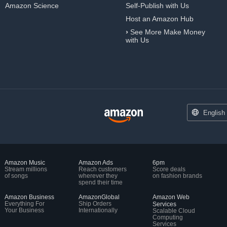
Amazon Science
Self-Publish with Us
Host an Amazon Hub
›
See More Make Money
with Us
English
Amazon Music
Amazon Ads
6pm
Stream millions
Reach customers
Score deals
of songs
wherever they
on fashion brands
spend their time
Amazon Business
AmazonGlobal
Amazon Web
Everything For
Ship Orders
Services
Your Business
Internationally
Scalable Cloud
Computing
Services