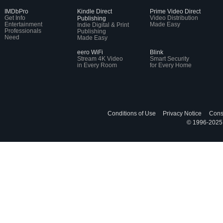
IMDbPro
Kindle Direct
Prime Video Direct
Get Info
Video Distribution
Publishing
Entertainment
Made Easy
Indie Digital & Print
Professionals
Publishing
Need
Made Easy
eero WiFi
Blink
Stream 4K Video
Smart Security
in Every Room
for Every Home
Conditions of Use
Privacy Notice
Cons
© 1996-2025, 