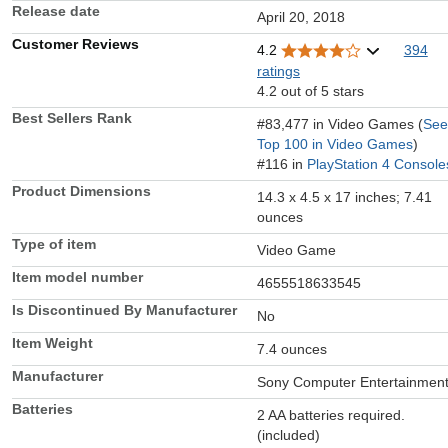
Release date
April 20, 2018
Customer Reviews
4.2
394
ratings
4.2 out of 5 stars
Best Sellers Rank
#83,477 in Video Games (
See
Top 100 in Video Games
)
#116 in
PlayStation 4 Console
Product Dimensions
14.3 x 4.5 x 17 inches; 7.41
ounces
Type of item
Video Game
Item model number
4655518633545
Is Discontinued By Manufacturer
No
Item Weight
7.4 ounces
Manufacturer
Sony Computer Entertainmen
Batteries
2 AA batteries required.
(included)