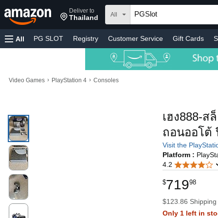
Deliver to
All
Thailand
PG SLOT
Registry
Customer Service
Gift Cards
S
All
›
›
Video Games
PlayStation 4
Consoles
เฮง888-สล็
ถอนออโต้ 
Visit the PlayStat
Platform :
PlaySt
4.2
719
$
98
$123.86 Shipping
Only 1 left in st