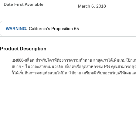
Date First Available
March 6, 2018
WARNING
:
California’s Proposition 65
Product Description
เฮง888-สล็อต สำหรับใครที่ต้องการความท้าทาย ล่าสุดเราได้เพิ่มเกมโป๊ก
สบาย ๆ ไม่ว่าจะสายหมุนวงล้อ สล็อตหรืออุตสาหกรรม PG คุณสามารถชูจุดขา
ก็ได้เริ่มต้นการผจญภัยแบบไม่มีค่าใช้จ่าย เตรียมตัวรับของขวัญฟรีพิเศษ