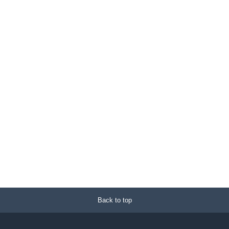
Back to top