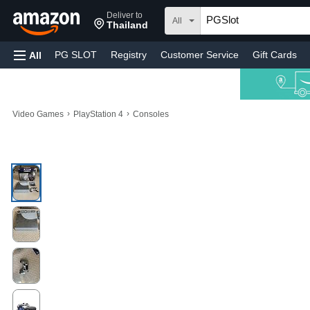
Deliver to
All
Thailand
PG SLOT
Registry
Customer Service
Gift Cards
All
›
›
Video Games
PlayStation 4
Consoles