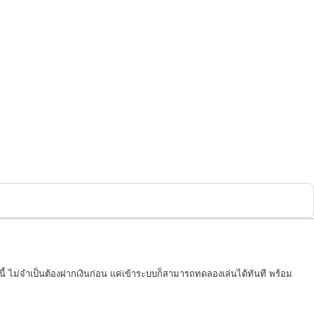
ี้ ไม่จำเป็นต้องฝากเงินก่อน แค่เข้าระบบก็สามารถทดลองเล่นได้ทันที พร้อม