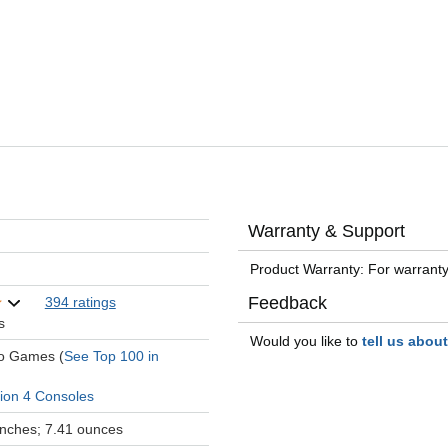
Warranty & Support
Product Warranty: For warranty
Feedback
394 ratings
s
Would you like to
tell us abou
eo Games (
See Top 100 in
tion 4 Consoles
 inches; 7.41 ounces