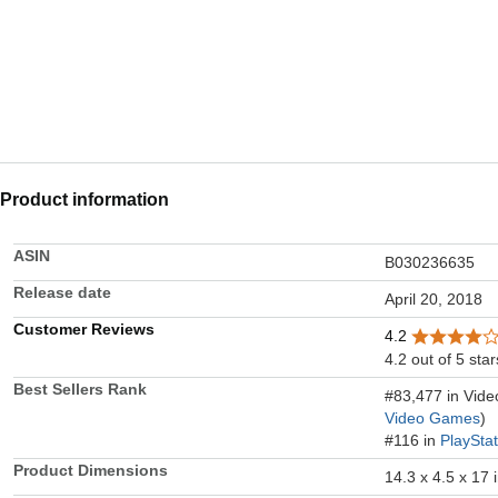
Product information
ASIN
B030236635
Release date
April 20, 2018
Customer Reviews
4.2
4.2 out of 5 star
Best Sellers Rank
#83,477 in Vid
Video Games
)
#116 in
PlaySta
Product Dimensions
14.3 x 4.5 x 17