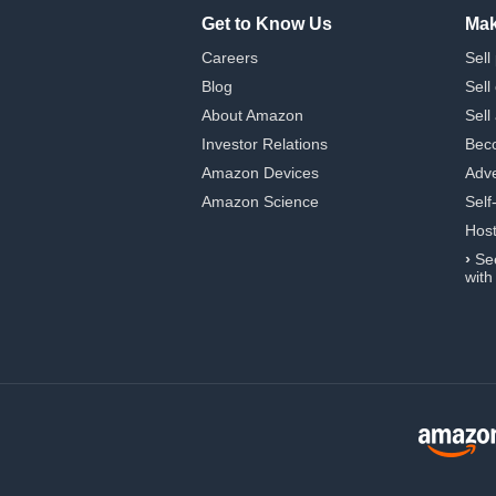
Get to Know Us
Mak
Careers
Sell
Blog
Sell
About Amazon
Sell
Investor Relations
Beco
Amazon Devices
Adve
Amazon Science
Self
Hos
›
Se
with