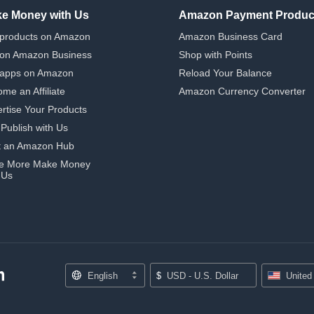
e Money with Us
Amazon Payment Produc
 products on Amazon
Amazon Business Card
 on Amazon Business
Shop with Points
 apps on Amazon
Reload Your Balance
me an Affiliate
Amazon Currency Converter
rtise Your Products
-Publish with Us
t an Amazon Hub
e More Make Money
 Us
English
$
USD - U.S. Dollar
United