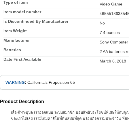
Type of item
Video Game
Item model number
465551863354
Is Discontinued By Manufacturer
No
Item Weight
7.4 ounces
Manufacturer
Sony Computer 
Batteries
2 AA batteries r
Date First Available
March 6, 2018
WARNING
:
California’s Proposition 65
Product Description
เสื้อ-กีฬา-อุบล เราออกแบบ ระบบสมาชิก มอบสิทธิประโยชน์พิเศษให้กับคุณ
ของเราได้เลย เรามีเกมคาสิโนที่ทันสมัยที่สุด พร้อมกิจกรรมประจำวัน ที่อัพ