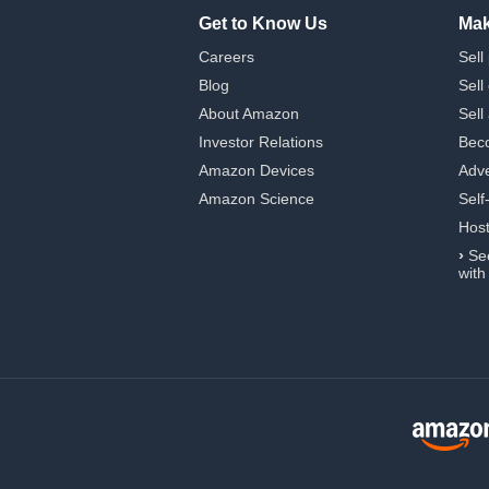
Get to Know Us
Mak
Careers
Sell
Blog
Sell
About Amazon
Sell
Investor Relations
Beco
Amazon Devices
Adve
Amazon Science
Self
Hos
›
Se
with