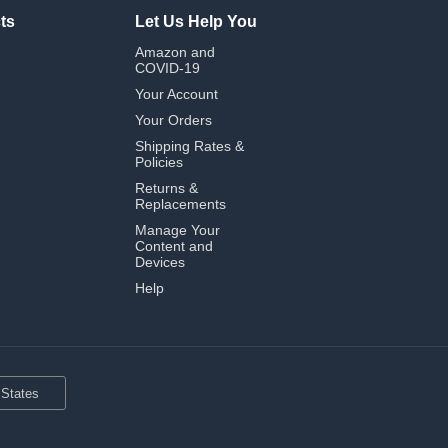
ts
Let Us Help You
Amazon and
COVID-19
Your Account
Your Orders
Shipping Rates &
Policies
Returns &
Replacements
Manage Your
Content and
Devices
Help
 States