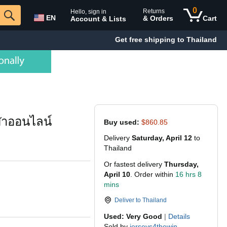
0
Returns
Hello, sign in
EN
& Orders
Cart
Account & Lists
Get free shipping to Thailand
ีฬาออนไลน์
Buy used:
$860.85
Delivery
Saturday, April 12
to
Thailand
Or fastest delivery
Thursday,
April 10
. Order within
16 hrs 8
mins
Deliver to
Thailand
Used: Very Good
|
Details
Sold by
jerseys4thewin