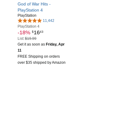
God of War Hits -
PlayStation 4
PlayStation
11,442
PlayStation 4
-18%
16
$
43
List:
$19.99
Get it as soon as
Friday, Apr
11
FREE Shipping on orders
over $35 shipped by Amazon