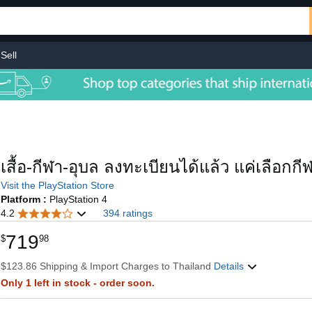
Sell
เสื้อ-กีฬา-อุบล ลงทะเบียนได้แล้ว แค่เลือกก
Visit the PlayStation Store
Platform :
PlayStation 4
4.2
394 ratings
719
$
98
$123.86 Shipping & Import Charges to Thailand
Details
Only 1 left in stock - order soon.