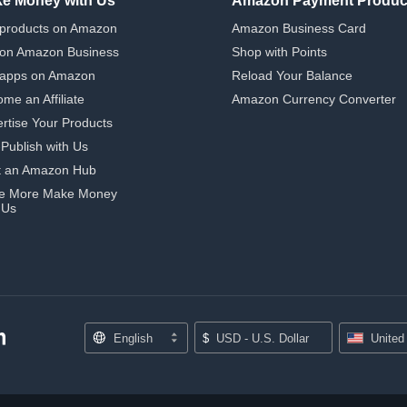
e Money with Us
Amazon Payment Produc
 products on Amazon
Amazon Business Card
 on Amazon Business
Shop with Points
 apps on Amazon
Reload Your Balance
me an Affiliate
Amazon Currency Converter
rtise Your Products
-Publish with Us
t an Amazon Hub
e More Make Money
 Us
English
$
USD - U.S. Dollar
United