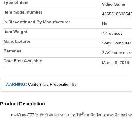
Type of item
Video Game
Item model number
465551863354
Is Discontinued By Manufacturer
No
Item Weight
7.4 ounces
Manufacturer
Sony Computer 
Batteries
2 AA batteries r
Date First Available
March 6, 2018
WARNING
:
California’s Proposition 65
Product Description
เว-ป-โชค-777 ไม่ต้องโหลดแอพ เล่นเกมได้ทั้งบนมือถือและคอมพิวเตอร์ 