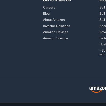
Get to Know Us
Mak
Careers
Sell
Blog
Sell
About Amazon
Sell
Investor Relations
Beco
Amazon Devices
Adve
Amazon Science
Self
Hos
›
Se
with