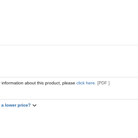
 information about this product, please
click here.
[PDF ]
t a lower price?