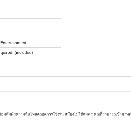
5
Entertainment
equired. (included)
พร้อมสัมผัสความลื่นไหลตลอดการใช้งาน แม้ยังไม่ได้สมัคร คุณก็สามารถเข้ามา