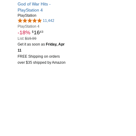
God of War Hits -
PlayStation 4
PlayStation
11,442
PlayStation 4
-18%
16
$
43
List:
$19.99
Get it as soon as
Friday, Apr
11
FREE Shipping on orders
over $35 shipped by Amazon