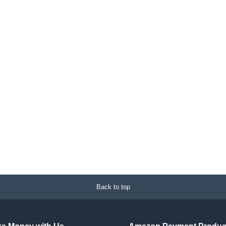
Back to top