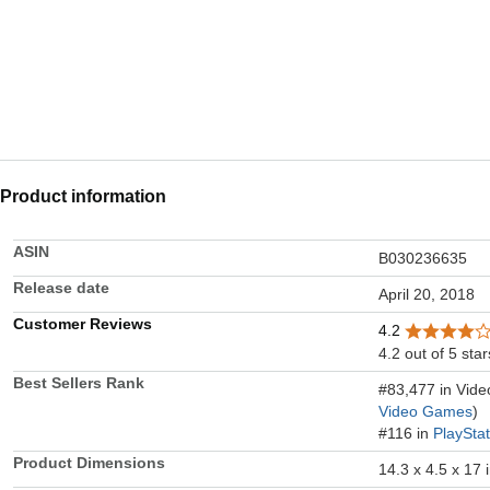
Product information
ASIN
B030236635
Release date
April 20, 2018
Customer Reviews
4.2
4.2 out of 5 star
Best Sellers Rank
#83,477 in Vid
Video Games
)
#116 in
PlaySta
Product Dimensions
14.3 x 4.5 x 17