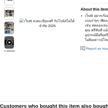
About this ite
เว็บt6 อยากเร
แบบง่ายๆ เพียงแ
เช่น ทดลองเล่น
คุณ ฟรีทันที แม
อุปกรณ์มือถือหร
ไม่ต้องดาวน์โห
Report an issue
2 VIDEOS
Customers who bought this item also bough