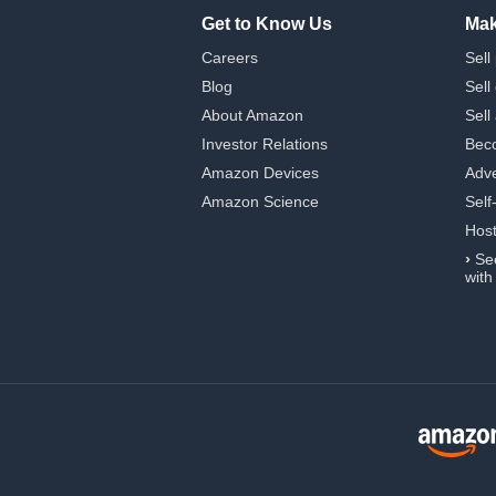
Get to Know Us
Mak
Careers
Sell
Blog
Sell
About Amazon
Sell
Investor Relations
Beco
Amazon Devices
Adve
Amazon Science
Self
Hos
›
Se
with