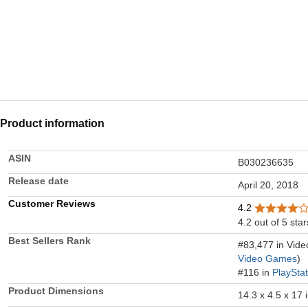
Product information
ASIN
B030236635
Release date
April 20, 2018
Customer Reviews
4.2
4.2 out of 5 star
Best Sellers Rank
#83,477 in Vid
Video Games
)
#116 in
PlaySta
Product Dimensions
14.3 x 4.5 x 17