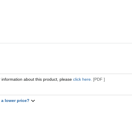
 information about this product, please
click here.
[PDF ]
t a lower price?