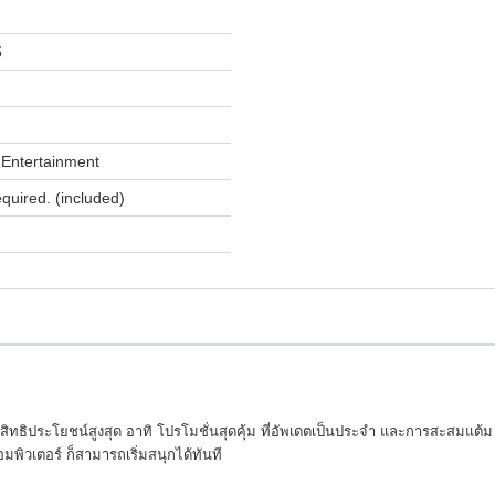
5
Entertainment
equired. (included)
บสิทธิประโยชน์สูงสุด อาทิ โปรโมชั่นสุดคุ้ม ที่อัพเดตเป็นประจำ และการสะสมแต
พิวเตอร์ ก็สามารถเริ่มสนุกได้ทันที