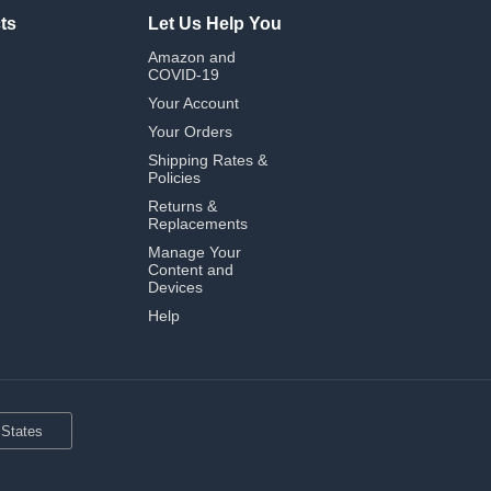
ts
Let Us Help You
Amazon and
COVID-19
Your Account
Your Orders
Shipping Rates &
Policies
Returns &
Replacements
Manage Your
Content and
Devices
Help
 States