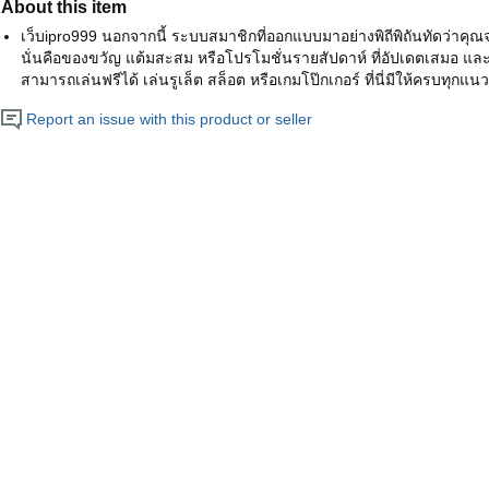
About this item
เว็บipro999 นอกจากนี้ ระบบสมาชิกที่ออกแบบมาอย่างพิถีพิถันทัดว่าคุณจ
นั่นคือของขวัญ แต้มสะสม หรือโปรโมชั่นรายสัปดาห์ ที่อัปเดตเสมอ และแ
สามารถเล่นฟรีได้ เล่นรูเล็ต สล็อต หรือเกมโป๊กเกอร์ ที่นี่มีให้ครบทุกแนว
Report an issue with this product or seller