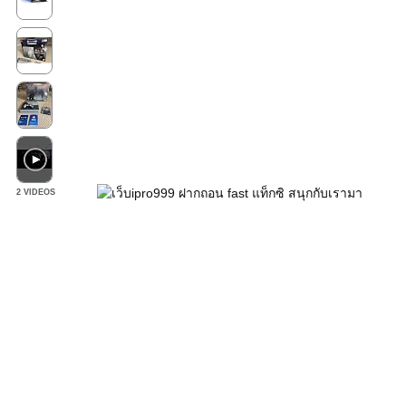
2 VIDEOS