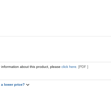
 information about this product, please
click here.
[PDF ]
t a lower price?