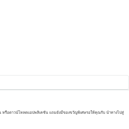
ากเงิน หรือดาวน์โหลดแอปพลิเคชัน แถมยังมีของขวัญพิเศษรอให้คุณรับ นำทางไปสู่