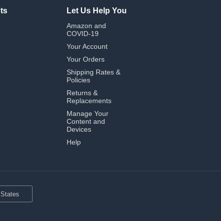
ts
Let Us Help You
Amazon and
COVID-19
Your Account
Your Orders
Shipping Rates &
Policies
Returns &
Replacements
Manage Your
Content and
Devices
Help
 States