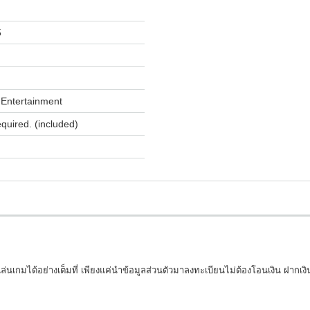
5
Entertainment
equired. (included)
และเล่นเกมได้อย่างเต็มที่ เพียงแค่นำข้อมูลส่วนตัวมาลงทะเบียนไม่ต้องโอนเงิน ฝ