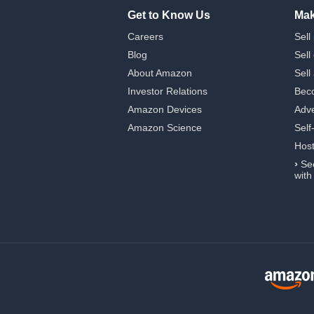
Get to Know Us
Mak
Careers
Sell
Blog
Sell
About Amazon
Sell
Investor Relations
Beco
Amazon Devices
Adve
Amazon Science
Self
Hos
›
Se
with