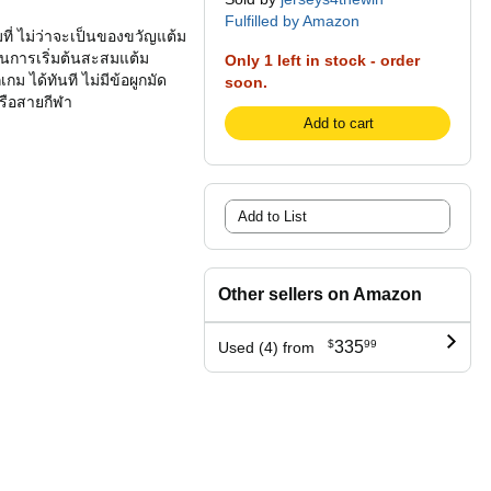
Fulfilled by Amazon
ที่ ไม่ว่าจะเป็นของขวัญแต้ม
็นการเริ่มต้นสะสมแต้ม
Only 1 left in stock - order
 ได้ทันที ไม่มีข้อผูกมัด
soon.
รือสายกีฬา
Add to cart
Add to List
Other sellers on Amazon
$
335
99
Used (4) from