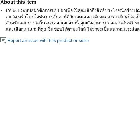
About this item
เว็บbet ระบบสมาชิกออกแบบมาเพื่อให้คุณเข้าถึงสิทธิประโยชน์อย่างเต็ม
สะสม หรือโปรโมชั่นรายสัปดาห์ที่อัปเดตเสมอ เพียงแค่ลงทะเบียนก็ถือเป
สำหรับแลกรางวัลในอนาคต นอกจากนี้ คุณยังสามารถทดลองเล่นฟรี ทุกเกม
และเลือกเล่นเกมที่คุณชื่นชอบได้ตามสไตล์ ไม่ว่าจะเป็นแนวหมุนวงล้อห
Report an issue with this product or seller