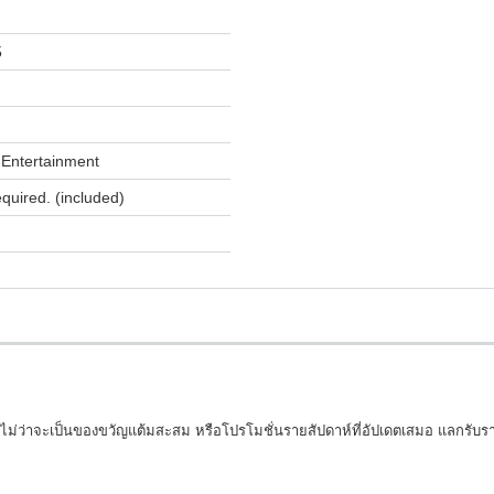
5
Entertainment
equired. (included)
ี่ ไม่ว่าจะเป็นของขวัญแต้มสะสม หรือโปรโมชั่นรายสัปดาห์ที่อัปเดตเสมอ แลกรับร