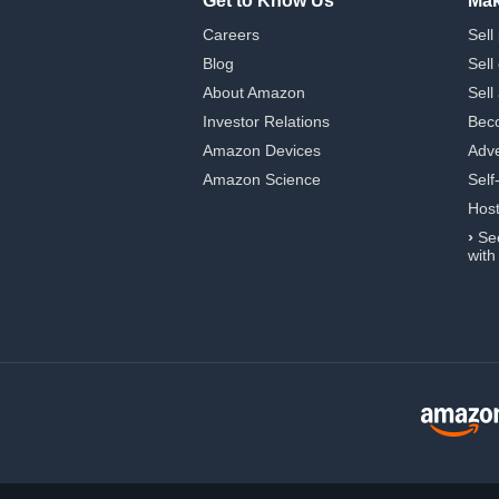
Get to Know Us
Mak
Careers
Sell
Blog
Sell
About Amazon
Sell
Investor Relations
Beco
Amazon Devices
Adve
Amazon Science
Self
Hos
›
Se
with