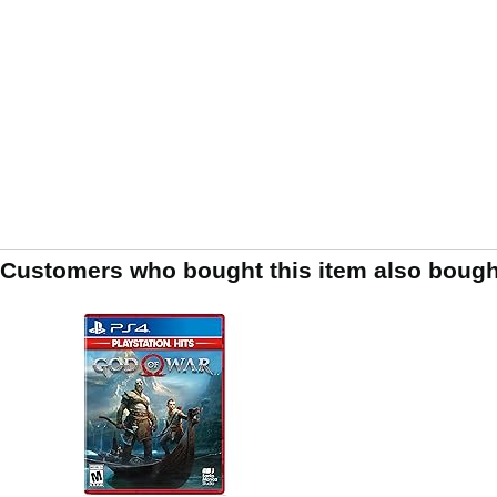
Customers who bought this item also bough