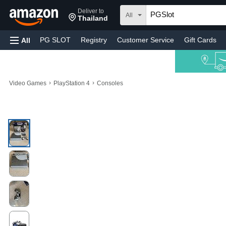
Deliver to
All
Thailand
PG SLOT
Registry
Customer Service
Gift Cards
All
›
›
Video Games
PlayStation 4
Consoles