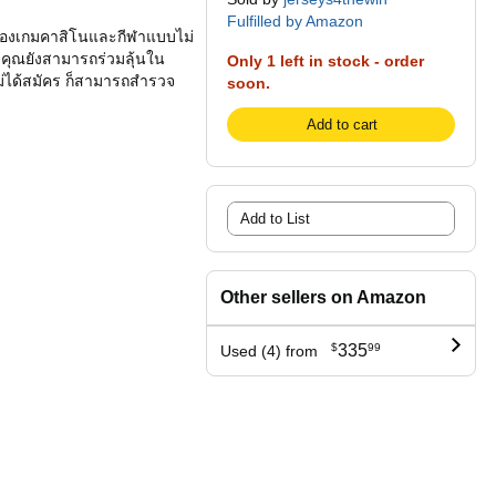
Fulfilled by Amazon
โลกของเกมคาสิโนและกีฬาแบบไม่
 คุณยังสามารถร่วมลุ้นใน
Only 1 left in stock - order
ไม่ได้สมัคร ก็สามารถสำรวจ
soon.
Add to cart
Add to List
Other sellers on Amazon
$
335
99
Used (4) from