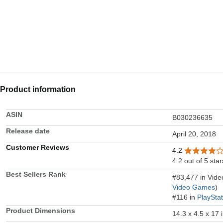
Product information
ASIN
B030236635
Release date
April 20, 2018
Customer Reviews
4.2
4.2 out of 5 star
Best Sellers Rank
#83,477 in Vid
Video Games
)
#116 in
PlaySta
Product Dimensions
14.3 x 4.5 x 17