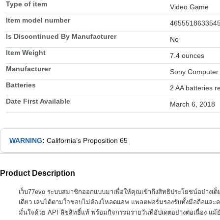
Type of item
Video Game
Item model number
465551863354
Is Discontinued By Manufacturer
No
Item Weight
7.4 ounces
Manufacturer
Sony Computer 
Batteries
2 AA batteries r
Date First Available
March 6, 2018
WARNING
:
California’s Proposition 65
Product Description
เว็บ77evo ระบบสมาชิกออกแบบมาเพื่อให้คุณเข้าถึงสิทธิประโยชน์อย่างเต็ม
เดียว เล่นได้ตามใจชอบไม่ต้องโหลดแอพ แพลตฟอร์มรองรับทั้งมือถือและค
มั่นใจด้วย API ลิขสิทธิ์แท้ พร้อมกิจกรรมรายวันที่อัปเดตอย่างต่อเนื่อง แ