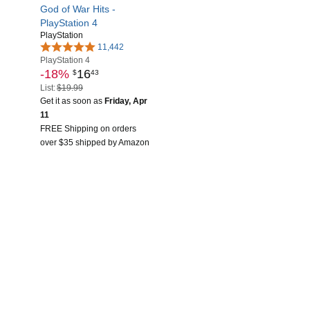
God of War Hits -
PlayStation 4
PlayStation
11,442
PlayStation 4
-18%
16
$
43
List:
$19.99
Get it as soon as
Friday, Apr
11
FREE Shipping on orders
over $35 shipped by Amazon