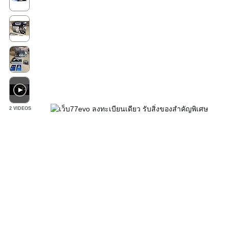
2 VIDEOS