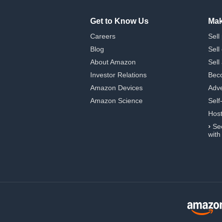
Get to Know Us
Mak
Careers
Sell
Blog
Sell
About Amazon
Sell
Investor Relations
Beco
Amazon Devices
Adve
Amazon Science
Self
Hos
›
Se
with