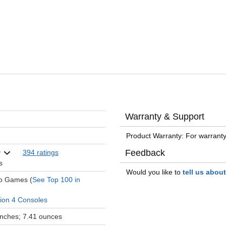
Warranty & Support
Product Warranty: For warranty
Feedback
394 ratings
s
Would you like to
tell us abou
eo Games (
See Top 100 in
tion 4 Consoles
 inches; 7.41 ounces