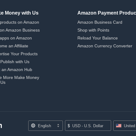
e Money with Us
Amazon Payment Produc
 products on Amazon
Amazon Business Card
 on Amazon Business
Shop with Points
 apps on Amazon
Reload Your Balance
me an Affiliate
Amazon Currency Converter
rtise Your Products
-Publish with Us
t an Amazon Hub
e More Make Money
 Us
English
$
USD - U.S. Dollar
United