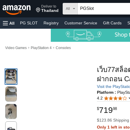
Deliver to
All
Thailand
PG SLOT
Registry
Customer Service
Gift Cards
S
All
›
›
Video Games
PlayStation 4
Consoles
เว็บ77สล็
ฝากถอน Ca
Visit the PlayStat
Platform :
PlaySt
4.2
719
$
98
$123.86 Shipping
Only 1 left in st