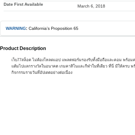
Date First Available
March 6, 2018
WARNING
:
California’s Proposition 65
Product Description
เว็บ77สล็อต ไม่ต้องโหลดแอป แพลตฟอร์มรองรับทั้งมือถือและคอม พร้อมค
แต้มไปแลกรางวัลในอนาคต เกมคาสิโนและกีฬาในที่เดียว ที่นี่ มีให้ครบ พร
กิจกรรมรายวันที่อัปเดตอย่างต่อเนื่อง